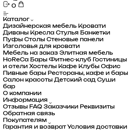
0
Каталог
Дизайнерская мебель
Кровати
Диваны
Кресла
Стулья
Банкетки
Пуфы
Столы
Стеновые панели
Изголовья для кровати
Мебель на заказ
Элитная мебель
HoReCa
Бары
Фитнес-клуб
Гостиницы
и отели
Хостелы
Кафе
Клубы
Офис
Пивные бары
Рестораны, кафе и бары
Салон красоты
Детский сад
Суши
бар
О компании
Информация
Отзывы
FAQ
Заказчики
Реквизиты
Обратная связь
Покупателям
Гарантия и возврат
Условия доставки