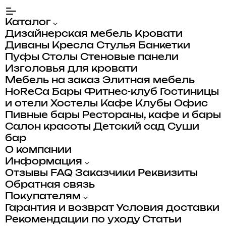
Каталог
Дизайнерская мебель
Кровати
Диваны
Кресла
Стулья
Банкетки
Пуфы
Столы
Стеновые панели
Изголовья для кровати
Мебель на заказ
Элитная мебель
HoReCa
Бары
Фитнес-клуб
Гостиницы
и отели
Хостелы
Кафе
Клубы
Офис
Пивные бары
Рестораны, кафе и бары
Салон красоты
Детский сад
Суши
бар
О компании
Информация
Отзывы
FAQ
Заказчики
Реквизиты
Обратная связь
Покупателям
Гарантия и возврат
Условия доставки
Рекомендации по уходу
Статьи