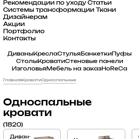
Рекомендации по уходу
Статьи
Системы трансформации
Ткани
Дизайнерам
Акции
Портфолио
Контакты
Диваны
Кресла
Стулья
Банкетки
Пуфы
Столы
Кровати
Стеновые панели
Изголовья
Мебель на заказ
HoReCa
Главная
Кровати
Односпальные
Односпальные
кровати
(1820)
Диван-