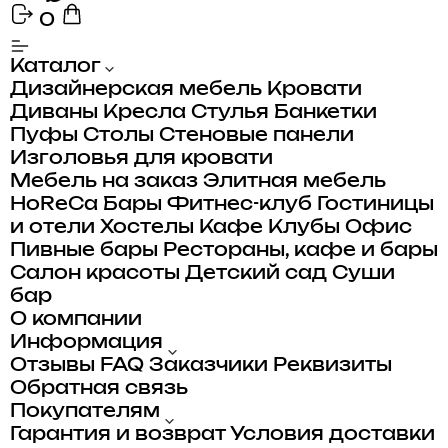
0
Каталог
Дизайнерская мебель
Кровати
Диваны
Кресла
Стулья
Банкетки
Пуфы
Столы
Стеновые панели
Изголовья для кровати
Мебель на заказ
Элитная мебель
HoReCa
Бары
Фитнес-клуб
Гостиницы
и отели
Хостелы
Кафе
Клубы
Офис
Пивные бары
Рестораны, кафе и бары
Салон красоты
Детский сад
Суши
бар
О компании
Информация
Отзывы
FAQ
Заказчики
Реквизиты
Обратная связь
Покупателям
Гарантия и возврат
Условия доставки