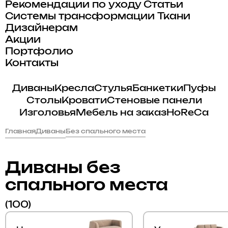
Рекомендации по уходу
Статьи
Системы трансформации
Ткани
Дизайнерам
Акции
Портфолио
Контакты
Диваны
Кресла
Стулья
Банкетки
Пуфы
Столы
Кровати
Стеновые панели
Изголовья
Мебель на заказ
HoReCa
Главная
Диваны
Без спального места
Диваны без
спального места
(100)