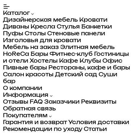
Каталог
Дизайнерская мебель
Кровати
Диваны
Кресла
Стулья
Банкетки
Пуфы
Столы
Стеновые панели
Изголовья для кровати
Мебель на заказ
Элитная мебель
HoReCa
Бары
Фитнес-клуб
Гостиницы
и отели
Хостелы
Кафе
Клубы
Офис
Пивные бары
Рестораны, кафе и бары
Салон красоты
Детский сад
Суши
бар
О компании
Информация
Отзывы
FAQ
Заказчики
Реквизиты
Обратная связь
Покупателям
Гарантия и возврат
Условия доставки
Рекомендации по уходу
Статьи