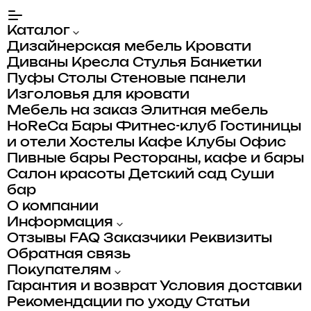
Каталог
Дизайнерская мебель
Кровати
Диваны
Кресла
Стулья
Банкетки
Пуфы
Столы
Стеновые панели
Изголовья для кровати
Мебель на заказ
Элитная мебель
HoReCa
Бары
Фитнес-клуб
Гостиницы
и отели
Хостелы
Кафе
Клубы
Офис
Пивные бары
Рестораны, кафе и бары
Салон красоты
Детский сад
Суши
бар
О компании
Информация
Отзывы
FAQ
Заказчики
Реквизиты
Обратная связь
Покупателям
Гарантия и возврат
Условия доставки
Рекомендации по уходу
Статьи