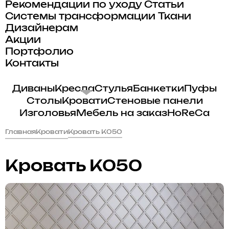
Рекомендации по уходу
Статьи
Системы трансформации
Ткани
Дизайнерам
Акции
Портфолио
Контакты
Диваны
Кресла
Стулья
Банкетки
Пуфы
Столы
Кровати
Стеновые панели
Изголовья
Мебель на заказ
HoReCa
Главная
Кровати
Кровать K050
Кровать K050