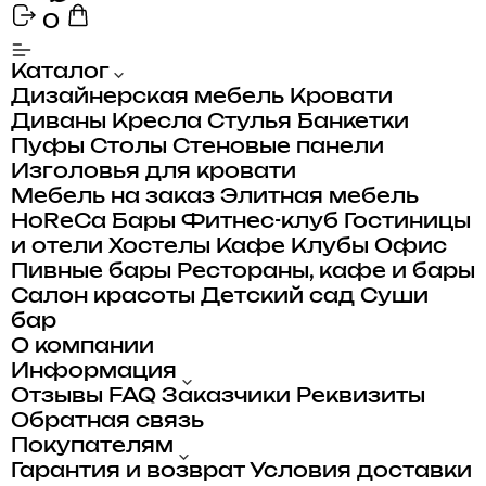
0
Каталог
Дизайнерская мебель
Кровати
Диваны
Кресла
Стулья
Банкетки
Пуфы
Столы
Стеновые панели
Изголовья для кровати
Мебель на заказ
Элитная мебель
HoReCa
Бары
Фитнес-клуб
Гостиницы
и отели
Хостелы
Кафе
Клубы
Офис
Пивные бары
Рестораны, кафе и бары
Салон красоты
Детский сад
Суши
бар
О компании
Информация
Отзывы
FAQ
Заказчики
Реквизиты
Обратная связь
Покупателям
Гарантия и возврат
Условия доставки