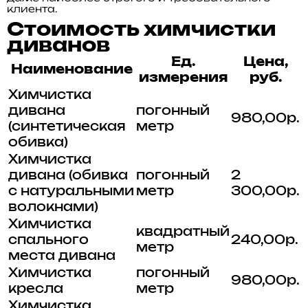
клиента.
Стоимость химчистки
диванов
Ед.
Цена,
Наименование
измерения
руб.
Химчистка
дивана
погонный
980,00р.
(синтетическая
метр
обивка)
Химчистка
дивана (обивка
погонный
2
с натуральными
метр
300,00р.
волокнами)
Химчистка
квадратный
спального
240,00р.
метр
места дивана
Химчистка
погонный
980,00р.
кресла
метр
Химчистка