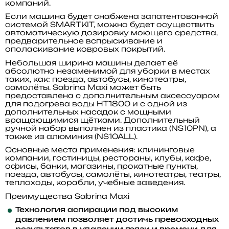
компаний.
Если машина будет снабжена запатентованной
системой SMARTKIT, можно будет осуществить
автоматическую дозировку моющего средства,
предварительное вспрыскивание и
ополаскивание ковровых покрытий.
Небольшая ширина машины делает её
абсолютно незаменимой для уборки в местах
таких, как: поезда, автобусы, кинотеатры,
самолёты. Sabrina Maxi может быть
предоставлена с дополнительным аксессуаром
для подогрева воды HT1800 и с одной из
дополнительных насадок с мощными
вращающимися щётками. Дополнительный
ручной набор выполнен из пластика (NS10PN), а
также из алюминия (NS10ALL).
Основные места применения:
клининговые
компании, гостиницы, рестораны, клубы, кафе,
офисы, банки, магазины, прокатные пункты,
поезда, автобусы, самолёты, кинотеатры, театры,
теплоходы, корабли, учебные заведения.
Преимущества Sabrina Maxi
Технология аспирации под высоким
давлением позволяет достичь превосходных