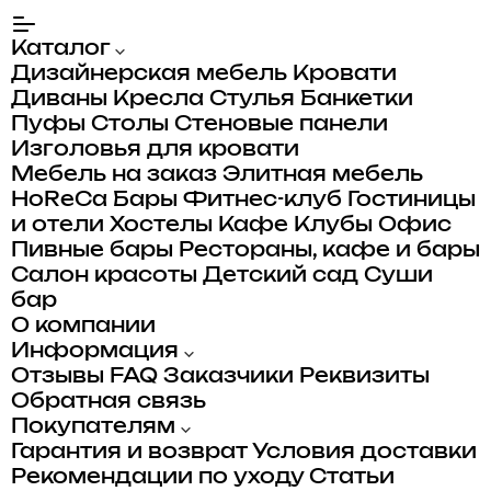
Каталог
Дизайнерская мебель
Кровати
Диваны
Кресла
Стулья
Банкетки
Пуфы
Столы
Стеновые панели
Изголовья для кровати
Мебель на заказ
Элитная мебель
HoReCa
Бары
Фитнес-клуб
Гостиницы
и отели
Хостелы
Кафе
Клубы
Офис
Пивные бары
Рестораны, кафе и бары
Салон красоты
Детский сад
Суши
бар
О компании
Информация
Отзывы
FAQ
Заказчики
Реквизиты
Обратная связь
Покупателям
Гарантия и возврат
Условия доставки
Рекомендации по уходу
Статьи