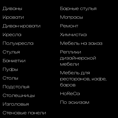
Диваны
Барные стулья
Кровати
Матрасы
Диван-кровати
Ремонт
Кресла
Химчистка
Полукресла
Мебель на заказ
Стулья
Реплики
дизайнерской
Банкетки
мебели
Пуфы
Мебель для
Столы
ресторанов, кафе,
баров
Подстолья
HoReCa
Столешницы
По эскизам
Изголовья
Стеновые панели