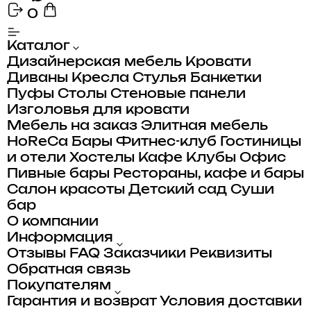
0
Каталог
Дизайнерская мебель
Кровати
Диваны
Кресла
Стулья
Банкетки
Пуфы
Столы
Стеновые панели
Изголовья для кровати
Мебель на заказ
Элитная мебель
HoReCa
Бары
Фитнес-клуб
Гостиницы
и отели
Хостелы
Кафе
Клубы
Офис
Пивные бары
Рестораны, кафе и бары
Салон красоты
Детский сад
Суши
бар
О компании
Информация
Отзывы
FAQ
Заказчики
Реквизиты
Обратная связь
Покупателям
Гарантия и возврат
Условия доставки