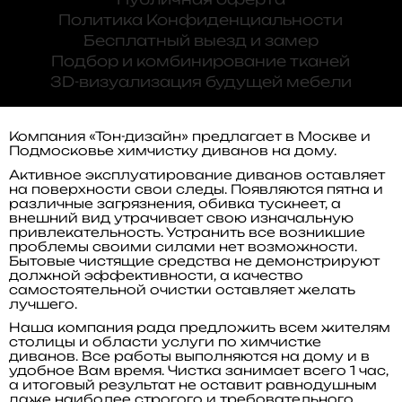
Политика Конфиденциальности
Бесплатный выезд и замер
Подбор и комбинирование тканей
3D-визуализация будущей мебели
Компания «Тон-дизайн» предлагает в Москве и
Подмосковье химчистку диванов на дому.
Активное эксплуатирование диванов оставляет
на поверхности свои следы. Появляются пятна и
различные загрязнения, обивка тускнеет, а
внешний вид утрачивает свою изначальную
привлекательность. Устранить все возникшие
проблемы своими силами нет возможности.
Бытовые чистящие средства не демонстрируют
должной эффективности, а качество
самостоятельной очистки оставляет желать
лучшего.
Наша компания рада предложить всем жителям
столицы и области услуги по химчистке
диванов. Все работы выполняются на дому и в
удобное Вам время. Чистка занимает всего 1 час,
а итоговый результат не оставит равнодушным
даже наиболее строгого и требовательного