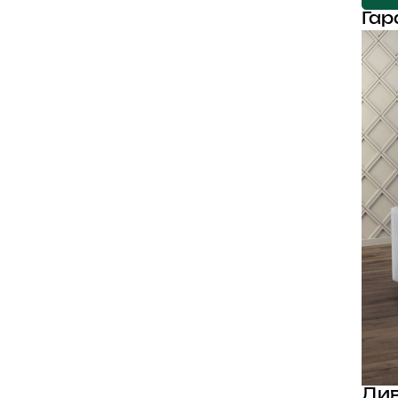
Гар
Див