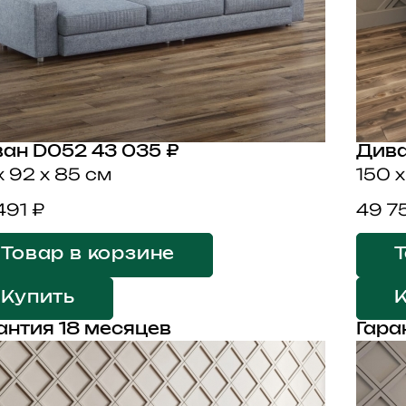
ван D052
43 035 ₽
Дива
 x 92 x 85 см
150 x
491 ₽
49 7
Товар в корзине
Т
Купить
антия 18 месяцев
Гара