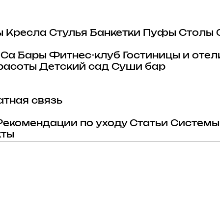
ы
Кресла
Стулья
Банкетки
Пуфы
Столы
eCa
Бары
Фитнес-клуб
Гостиницы и отел
расоты
Детский сад
Суши бар
тная связь
Рекомендации по уходу
Статьи
Системы
кты