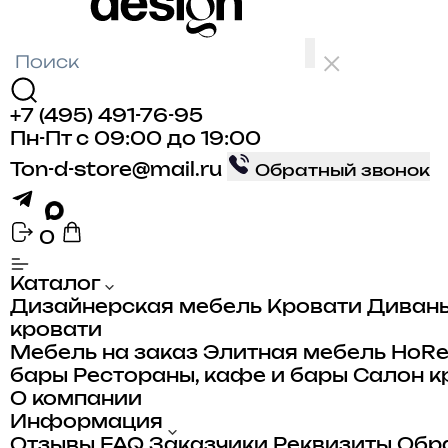
+7 (495) 491-76-95
Пн-Пт с 09:00 до 19:00
Ton-d-store@mail.ru
Обратный звонок
0
Каталог
лья
Дизайнерская мебель
Кровати
Диван
кровати
а
Мебель на заказ
Элитная мебель
HoR
бары
Рестораны, кафе и бары
Салон к
ого
ые
О компании
ные
Информация
Отзывы
FAQ
Заказчики
Реквизиты
Обра