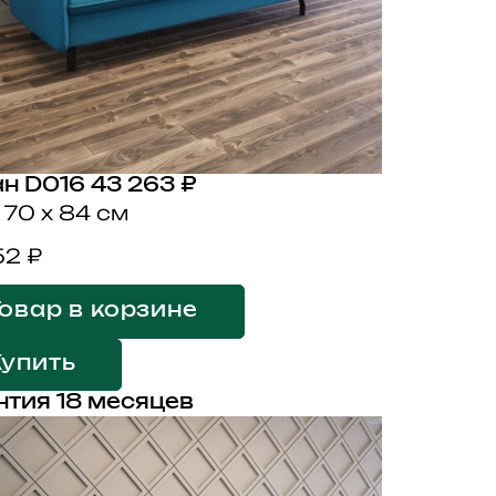
н D016
43 263 ₽
 70 x 84 см
52 ₽
овар в корзине
Купить
нтия 18 месяцев