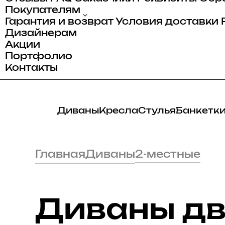
ати
е
ы
Покупателям
Гарантия и возврат
Условия доставки
ваны
Дизайнерам
анели
Акции
Портфолио
Контакты
Диваны
Кресла
Стулья
Банкетк
Главная
Диваны
2-местные
Диваны д