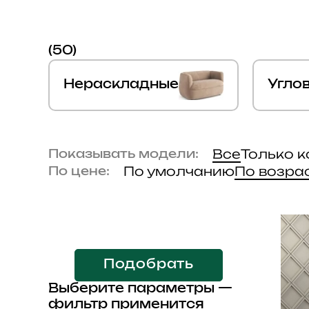
(50)
Нераскладные
Угло
Все
Только 
Показывать модели:
По умолчанию
По возра
По цене:
Подобрать
Выберите параметры —
фильтр применится