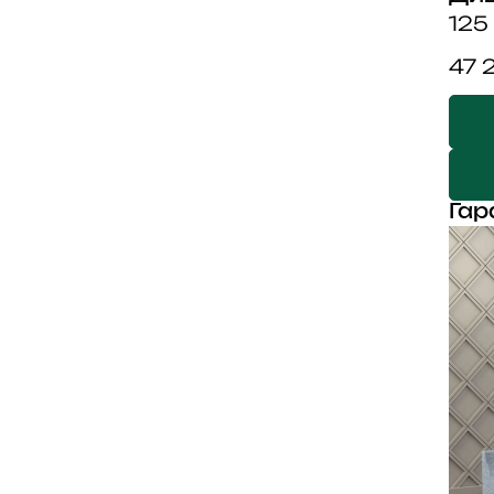
125
47 
Гар