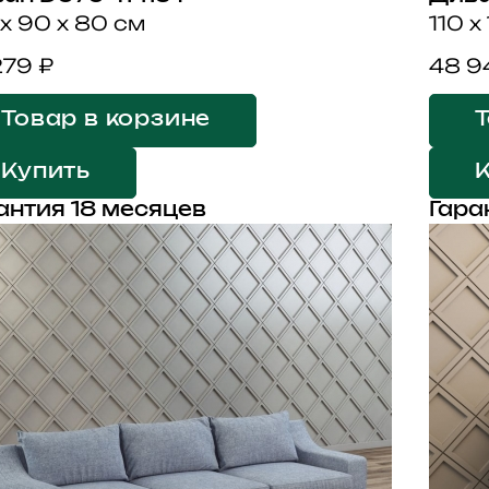
 x 90 x 80 см
110 x
279 ₽
48 9
Товар в корзине
Т
Купить
антия 18 месяцев
Гара