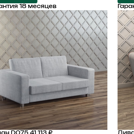
антия 18 месяцев
Гара
ан D075
41 113 ₽
Дива