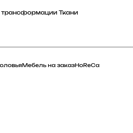
 трансформации
Ткани
оловья
Мебель на заказ
HoReCa