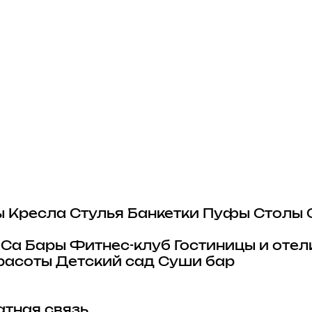
ы
Кресла
Стулья
Банкетки
Пуфы
Столы
eCa
Бары
Фитнес-клуб
Гостиницы и отел
расоты
Детский сад
Суши бар
тная связь