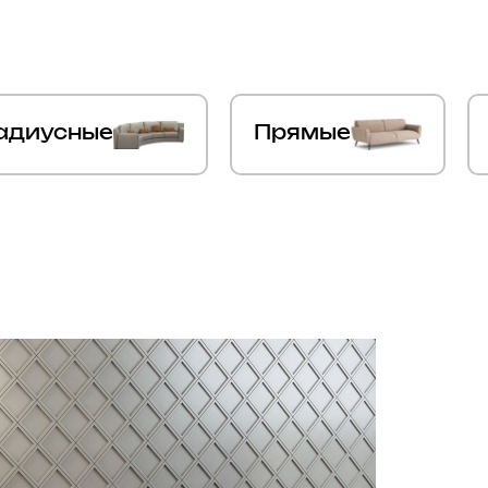
адиусные
Прямые