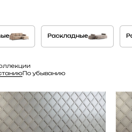
вые
Раскладные
Р
коллекции
станию
По убыванию