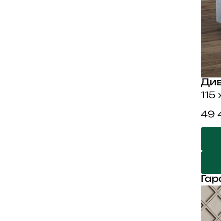
Ди
115
49 
Гар