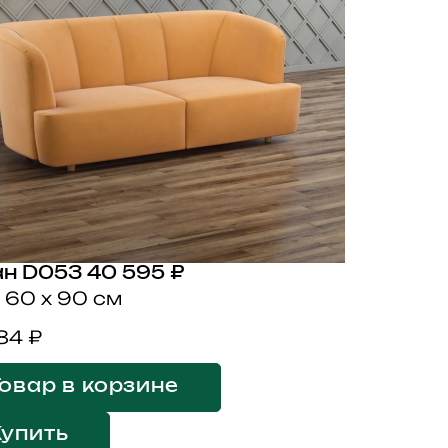
н D053
40 595 ₽
 60 x 90 см
84 ₽
овар в корзине
Купить