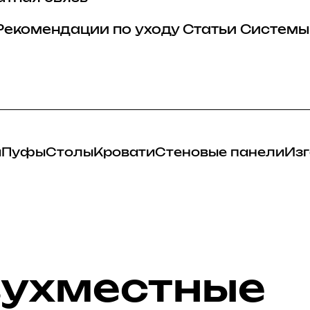
Рекомендации по уходу
Статьи
Системы
и
Пуфы
Столы
Кровати
Стеновые панели
Изг
вухместные