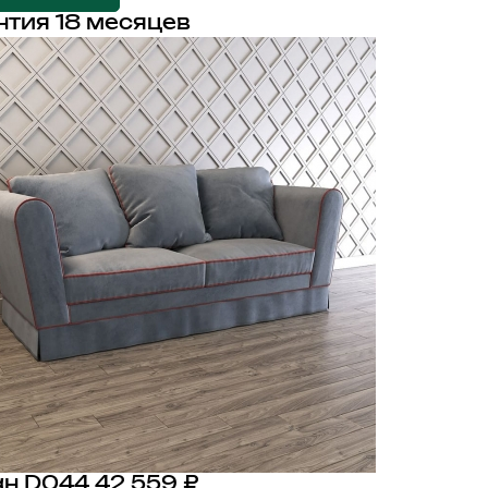
нтия 18 месяцев
н D044
42 559 ₽