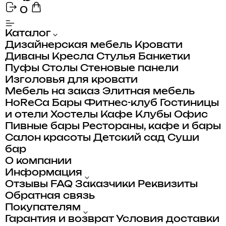
0
Каталог
Дизайнерская мебель
Кровати
Диваны
Кресла
Стулья
Банкетки
Пуфы
Столы
Стеновые панели
Изголовья для кровати
Мебель на заказ
Элитная мебель
HoReCa
Бары
Фитнес-клуб
Гостиницы
и отели
Хостелы
Кафе
Клубы
Офис
Пивные бары
Рестораны, кафе и бары
Салон красоты
Детский сад
Суши
бар
О компании
Информация
Отзывы
FAQ
Заказчики
Реквизиты
Обратная связь
Покупателям
Гарантия и возврат
Условия доставки