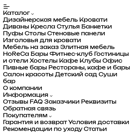
Каталог
Дизайнерская мебель
Кровати
Диваны
Кресла
Стулья
Банкетки
Пуфы
Столы
Стеновые панели
Изголовья для кровати
Мебель на заказ
Элитная мебель
HoReCa
Бары
Фитнес-клуб
Гостиницы
и отели
Хостелы
Кафе
Клубы
Офис
Пивные бары
Рестораны, кафе и бары
Салон красоты
Детский сад
Суши
бар
О компании
Информация
Отзывы
FAQ
Заказчики
Реквизиты
Обратная связь
Покупателям
Гарантия и возврат
Условия доставки
Рекомендации по уходу
Статьи