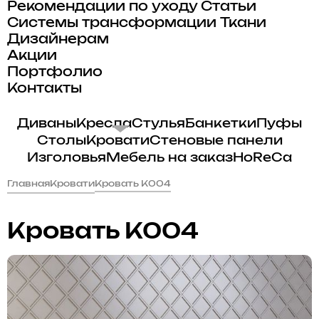
Рекомендации по уходу
Статьи
Системы трансформации
Ткани
Дизайнерам
Акции
Портфолио
Контакты
Диваны
Кресла
Стулья
Банкетки
Пуфы
Столы
Кровати
Стеновые панели
Изголовья
Мебель на заказ
HoReCa
Главная
Кровати
Кровать K004
Кровать K004