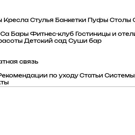
ы
Кресла
Стулья
Банкетки
Пуфы
Столы
eCa
Бары
Фитнес-клуб
Гостиницы и отел
расоты
Детский сад
Суши бар
тная связь
Рекомендации по уходу
Статьи
Системы
кты