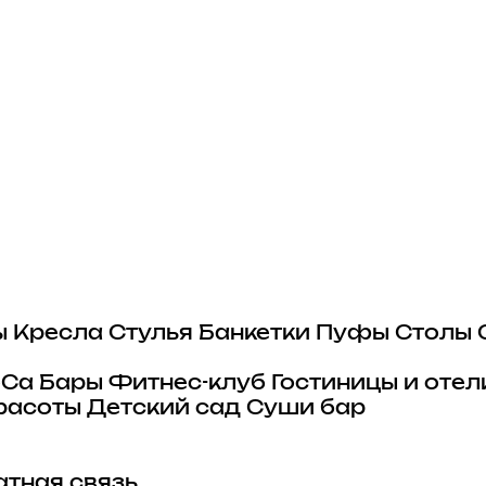
ы
Кресла
Стулья
Банкетки
Пуфы
Столы
eCa
Бары
Фитнес-клуб
Гостиницы и отел
расоты
Детский сад
Суши бар
тная связь