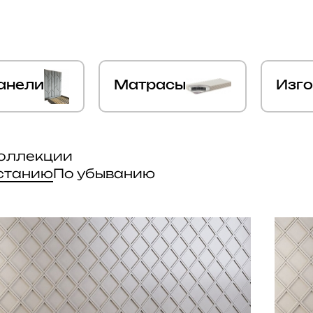
анели
Матрасы
Изг
коллекции
станию
По убыванию