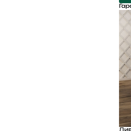
Гар
Див