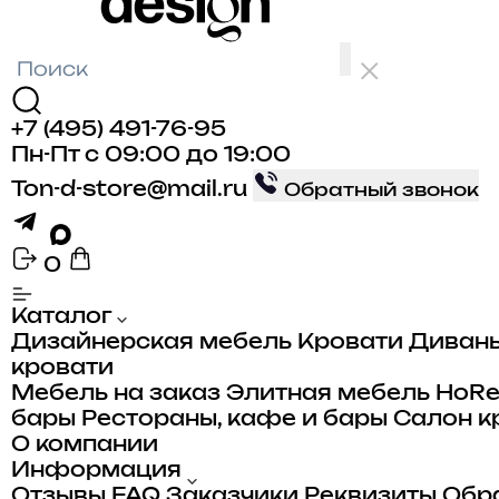
+7 (495) 491-76-95
Пн-Пт с 09:00 до 19:00
Ton-d-store@mail.ru
Обратный звонок
0
Каталог
лья
Дизайнерская мебель
Кровати
Диван
кровати
а
Мебель на заказ
Элитная мебель
HoR
бары
Рестораны, кафе и бары
Салон к
ого
ые
О компании
ные
Информация
Отзывы
FAQ
Заказчики
Реквизиты
Обра