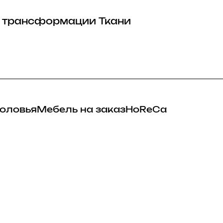
 трансформации
Ткани
оловья
Мебель на заказ
HoReCa