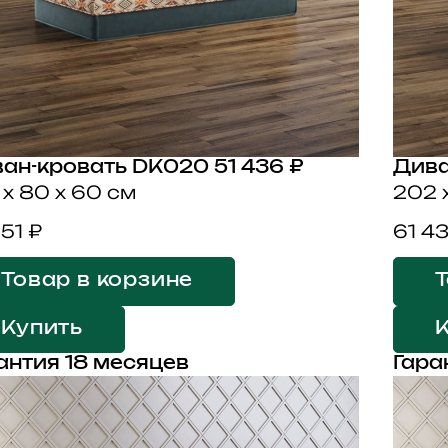
ан-кровать DK020
51 436 ₽
Дива
 x 80 x 60 см
202 
151 ₽
61 4
Товар в корзине
Т
Купить
антия 18 месяцев
Гара