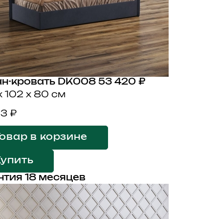
н-кровать DK008
53 420 ₽
x 102 x 80 см
33 ₽
овар в корзине
Купить
нтия 18 месяцев