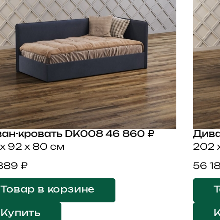
ан-кровать DK008
46 860 ₽
Дива
 x 92 x 80 см
202 
889 ₽
56 1
Товар в корзине
Т
Купить