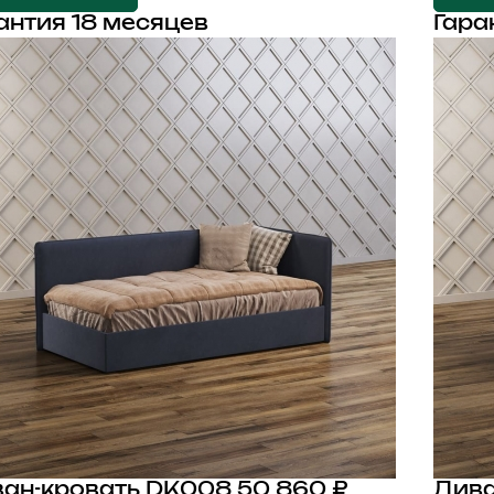
антия 18 месяцев
Гара
ан-кровать DK008
50 860 ₽
Дива