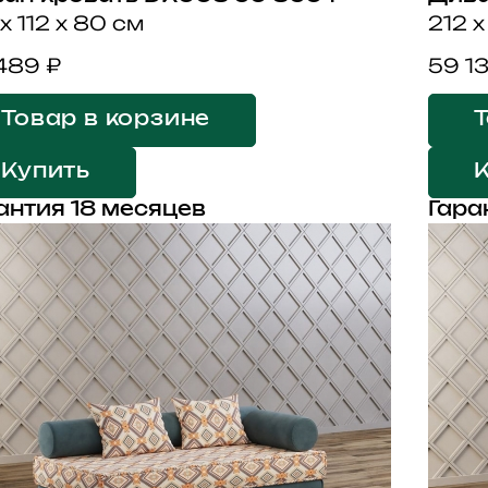
x 112 x 80 см
212 x
489 ₽
59 1
Товар в корзине
Т
Купить
антия 18 месяцев
Гара