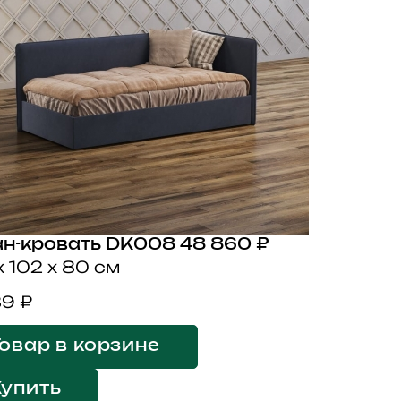
н-кровать DK008
48 860 ₽
x 102 x 80 см
89 ₽
овар в корзине
Купить