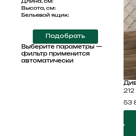
Длина, см:
Высота, см:
Бельевой ящик:
Подобрать
Выберите параметры —
фильтр применится
автоматически
Див
212
53 