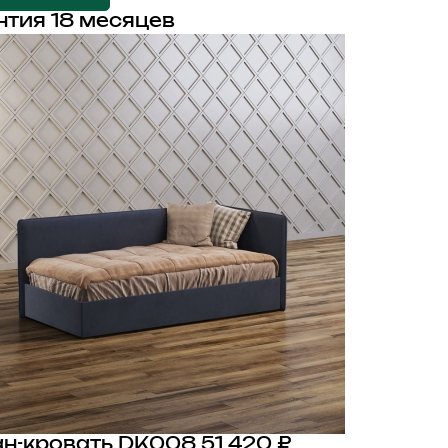
нтия 18 месяцев
н-кровать DK008
51 420 ₽