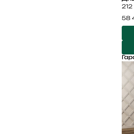
212 
58 
Гар