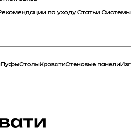
Рекомендации по уходу
Статьи
Системы
и
Пуфы
Столы
Кровати
Стеновые панели
Изг
вати