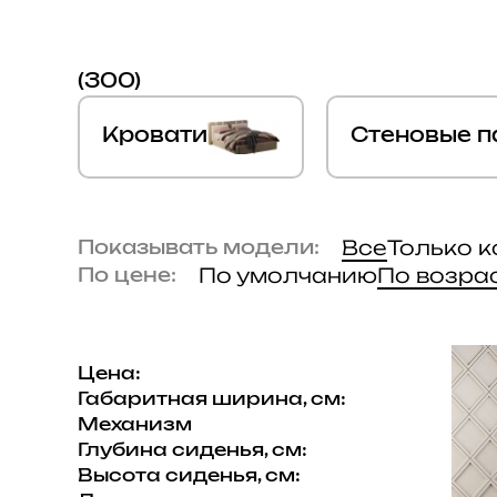
(300)
Кровати
Стеновые п
Все
Только 
Показывать модели:
По умолчанию
По возра
По цене:
Цена:
Габаритная ширина, см:
Механизм
Глубина сиденья, см:
Высота сиденья, см: