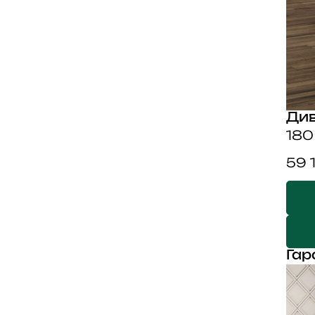
Див
180
59 
Гар