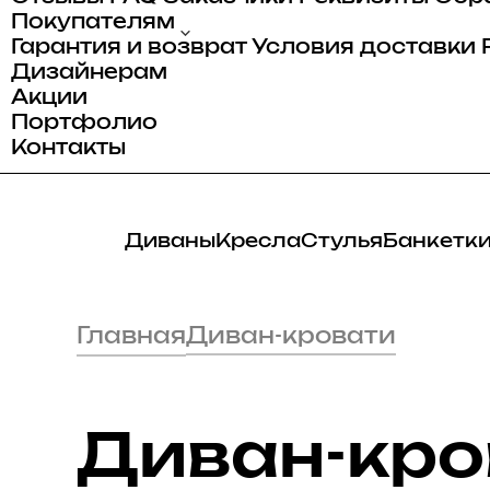
ати
е
ы
Покупателям
Гарантия и возврат
Условия доставки
ваны
Дизайнерам
анели
Акции
Портфолио
Контакты
Диваны
Кресла
Стулья
Банкетк
Главная
Диван-кровати
Диван-кро