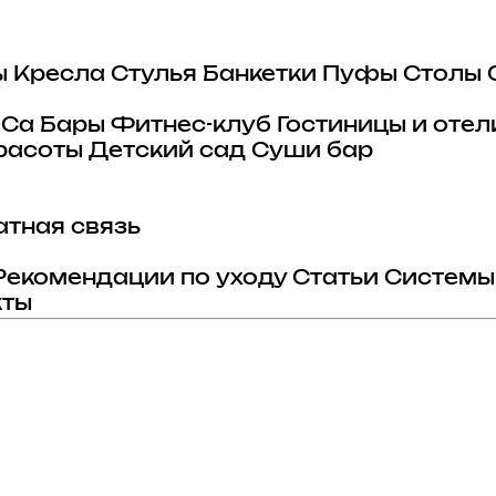
ы
Кресла
Стулья
Банкетки
Пуфы
Столы
eCa
Бары
Фитнес-клуб
Гостиницы и отел
расоты
Детский сад
Суши бар
тная связь
Рекомендации по уходу
Статьи
Системы
кты