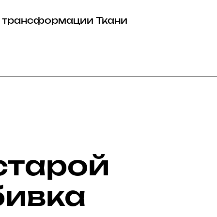
 трансформации
Ткани
старой
бивка