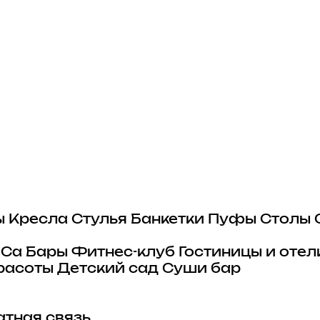
ы
Кресла
Стулья
Банкетки
Пуфы
Столы
eCa
Бары
Фитнес-клуб
Гостиницы и отел
расоты
Детский сад
Суши бар
тная связь