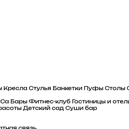
ы
Кресла
Стулья
Банкетки
Пуфы
Столы
eCa
Бары
Фитнес-клуб
Гостиницы и отел
расоты
Детский сад
Суши бар
тная связь