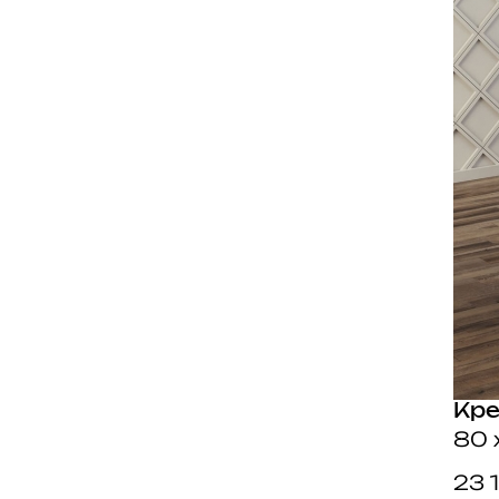
Кр
80 
23 