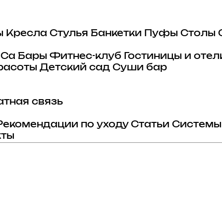
ы
Кресла
Стулья
Банкетки
Пуфы
Столы
eCa
Бары
Фитнес-клуб
Гостиницы и отел
расоты
Детский сад
Суши бар
тная связь
Рекомендации по уходу
Статьи
Системы
кты