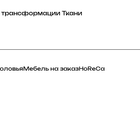
 трансформации
Ткани
оловья
Мебель на заказ
HoReCa