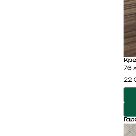
Кр
76 
22 
Гар