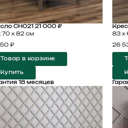
сло CH021
21 000 ₽
Крес
x 70 x 82 см
83 x 
150 ₽
26 5
Товар в корзине
Т
Купить
антия 18 месяцев
Гара