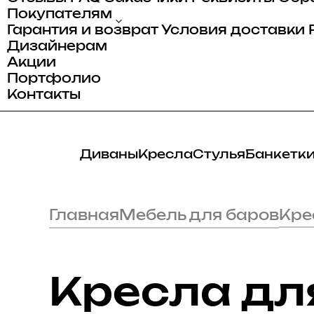
ати
е
ы
Покупателям
Гарантия и возврат
Условия доставки
ваны
Дизайнерам
анели
Акции
Портфолио
Контакты
Диваны
Кресла
Стулья
Банкетк
Главная
Мебель для баров
Кре
Кресла дл