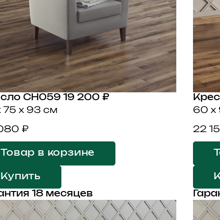
есло CH059
19 200 ₽
Крес
x 75 x 93 см
60 x
080 ₽
22 15
Товар в корзине
Т
Купить
антия 18 месяцев
Гара