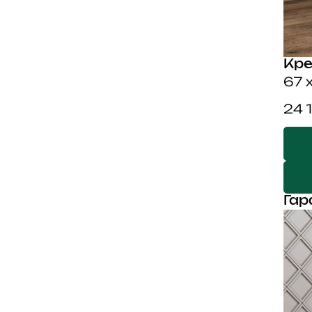
Кре
67 
24 
Гар