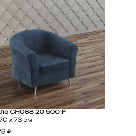
ло CH068
20 500 ₽
70 x 73 см
75 ₽