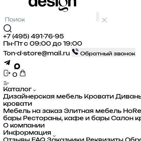
+7 (495) 491-76-95
Пн-Пт с 09:00 до 19:00
Ton-d-store@mail.ru
Обратный звонок
0
Каталог
лья
Дизайнерская мебель
Кровати
Диван
кровати
а
Мебель на заказ
Элитная мебель
HoR
бары
Рестораны, кафе и бары
Салон к
ого
ые
О компании
ные
Информация
Отзывы
FAQ
Заказчики
Реквизиты
Обра