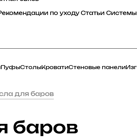
Рекомендации по уходу
Статьи
Системы
и
Пуфы
Столы
Кровати
Стеновые панели
Изг
сла для баров
я баров