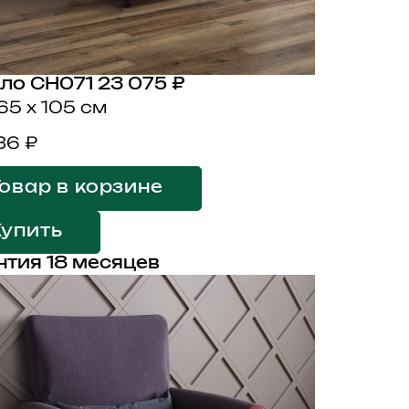
ло CH071
23 075 ₽
65 x 105 см
36 ₽
овар в корзине
Купить
нтия 18 месяцев