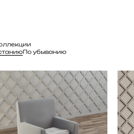
коллекции
станию
По убыванию