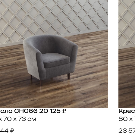
есло CH066
20 125 ₽
Крес
x 70 x 73 см
80 x 
144 ₽
23 5