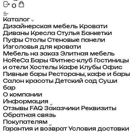
0
Каталог
Дизайнерская мебель
Кровати
Диваны
Кресла
Стулья
Банкетки
Пуфы
Столы
Стеновые панели
Изголовья для кровати
Мебель на заказ
Элитная мебель
HoReCa
Бары
Фитнес-клуб
Гостиницы
и отели
Хостелы
Кафе
Клубы
Офис
Пивные бары
Рестораны, кафе и бары
Салон красоты
Детский сад
Суши
бар
О компании
Информация
Отзывы
FAQ
Заказчики
Реквизиты
Обратная связь
Покупателям
Гарантия и возврат
Условия доставки