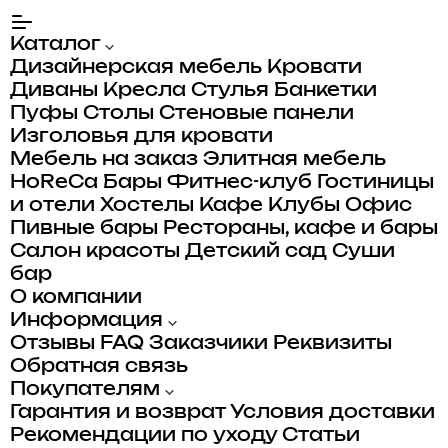
Каталог
Дизайнерская мебель
Кровати
Диваны
Кресла
Стулья
Банкетки
Пуфы
Столы
Стеновые панели
Изголовья для кровати
Мебель на заказ
Элитная мебель
HoReCa
Бары
Фитнес-клуб
Гостиницы
и отели
Хостелы
Кафе
Клубы
Офис
Пивные бары
Рестораны, кафе и бары
Салон красоты
Детский сад
Суши
бар
О компании
Информация
Отзывы
FAQ
Заказчики
Реквизиты
Обратная связь
Покупателям
Гарантия и возврат
Условия доставки
Рекомендации по уходу
Статьи