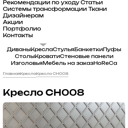
Рекомендации по уходу
Статьи
Системы трансформации
Ткани
Дизайнерам
Акции
Портфолио
Контакты
Диваны
Кресла
Стулья
Банкетки
Пуфы
Столы
Кровати
Стеновые панели
Изголовья
Мебель на заказ
HoReCa
Главная
Кресла
Кресло CH008
Кресло CH008