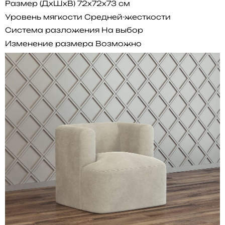
Размер (ДхШхВ)
72x72x73 см
Уровень мягкости
Средней-жесткости
Система разложения
На выбор
Изменение размера
Возможно