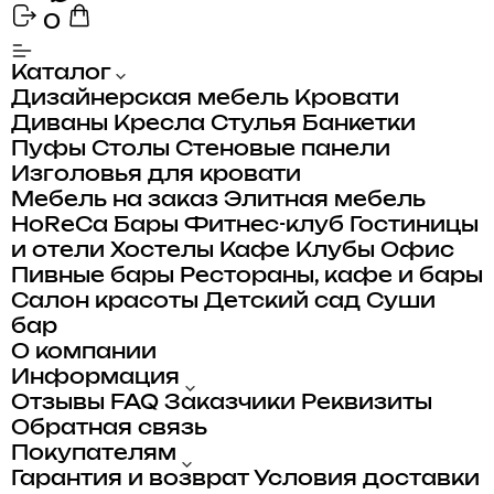
0
Каталог
Дизайнерская мебель
Кровати
Диваны
Кресла
Стулья
Банкетки
Пуфы
Столы
Стеновые панели
Изголовья для кровати
Мебель на заказ
Элитная мебель
HoReCa
Бары
Фитнес-клуб
Гостиницы
и отели
Хостелы
Кафе
Клубы
Офис
Пивные бары
Рестораны, кафе и бары
Салон красоты
Детский сад
Суши
бар
О компании
Информация
Отзывы
FAQ
Заказчики
Реквизиты
Обратная связь
Покупателям
Гарантия и возврат
Условия доставки