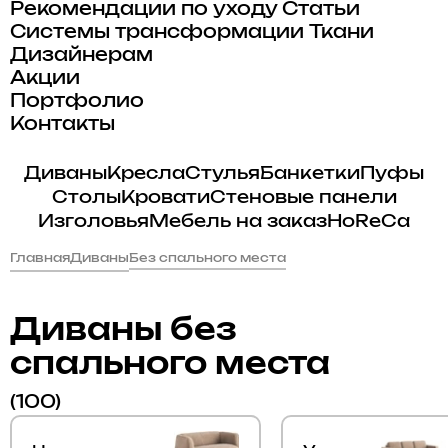
Рекомендации по уходу
Статьи
Системы трансформации
Ткани
Дизайнерам
Акции
Портфолио
Контакты
Диваны
Кресла
Стулья
Банкетки
Пуфы
Столы
Кровати
Стеновые панели
Изголовья
Мебель на заказ
HoReCa
Главная
Диваны
Без спального места
Диваны без
спального места
(100)