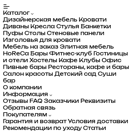
Каталог
Дизайнерская мебель
Кровати
Диваны
Кресла
Стулья
Банкетки
Пуфы
Столы
Стеновые панели
Изголовья для кровати
Мебель на заказ
Элитная мебель
HoReCa
Бары
Фитнес-клуб
Гостиницы
и отели
Хостелы
Кафе
Клубы
Офис
Пивные бары
Рестораны, кафе и бары
Салон красоты
Детский сад
Суши
бар
О компании
Информация
Отзывы
FAQ
Заказчики
Реквизиты
Обратная связь
Покупателям
Гарантия и возврат
Условия доставки
Рекомендации по уходу
Статьи