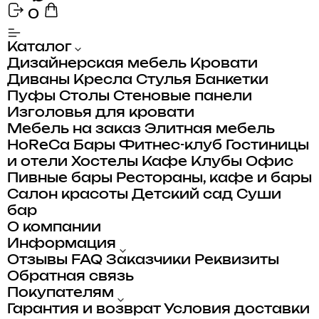
0
Каталог
Дизайнерская мебель
Кровати
Диваны
Кресла
Стулья
Банкетки
Пуфы
Столы
Стеновые панели
Изголовья для кровати
Мебель на заказ
Элитная мебель
HoReCa
Бары
Фитнес-клуб
Гостиницы
и отели
Хостелы
Кафе
Клубы
Офис
Пивные бары
Рестораны, кафе и бары
Салон красоты
Детский сад
Суши
бар
О компании
Информация
Отзывы
FAQ
Заказчики
Реквизиты
Обратная связь
Покупателям
Гарантия и возврат
Условия доставки