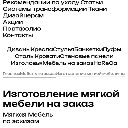
Рекомендации по уходу
Статьи
Системы трансформации
Ткани
Дизайнерам
Акции
Портфолио
Контакты
Диваны
Кресла
Стулья
Банкетки
Пуфы
Столы
Кровати
Стеновые панели
Изголовья
Мебель на заказ
HoReCa
Главная
Мебель на заказ
Изготовление мягкой мебели на 
Изготовление мягкой
мебели на заказ
Мягкая Мебель
по эскизам