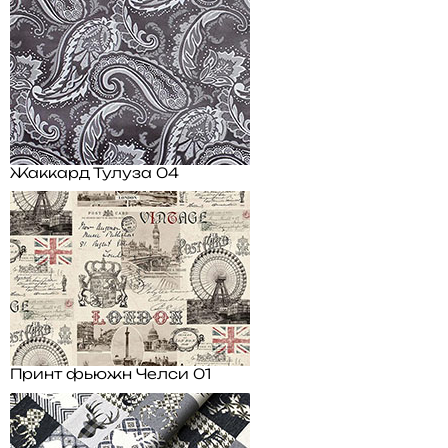
Жаккард Тулуза 04
Принт фьюжн Челси 01