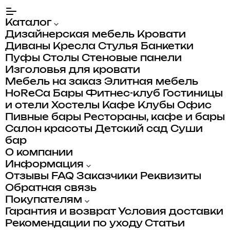
Каталог
Дизайнерская мебель
Кровати
Диваны
Кресла
Стулья
Банкетки
Пуфы
Столы
Стеновые панели
Изголовья для кровати
Мебель на заказ
Элитная мебель
HoReCa
Бары
Фитнес-клуб
Гостиницы
и отели
Хостелы
Кафе
Клубы
Офис
Пивные бары
Рестораны, кафе и бары
Салон красоты
Детский сад
Суши
бар
О компании
Информация
Отзывы
FAQ
Заказчики
Реквизиты
Обратная связь
Покупателям
Гарантия и возврат
Условия доставки
Рекомендации по уходу
Статьи