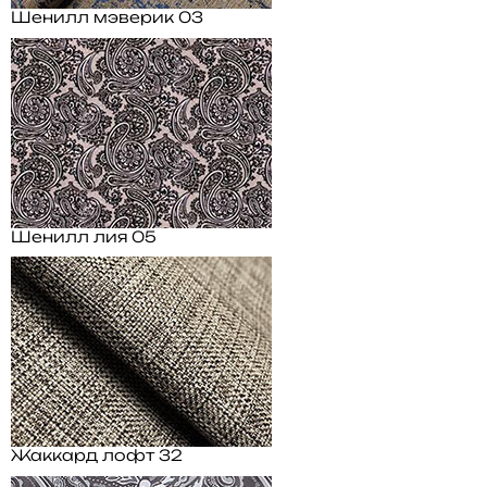
Шенилл мэверик 03
Шенилл лия 05
Жаккард лофт 32