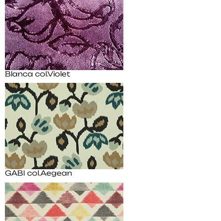
Blanca col.Violet
GABI col.Aegean