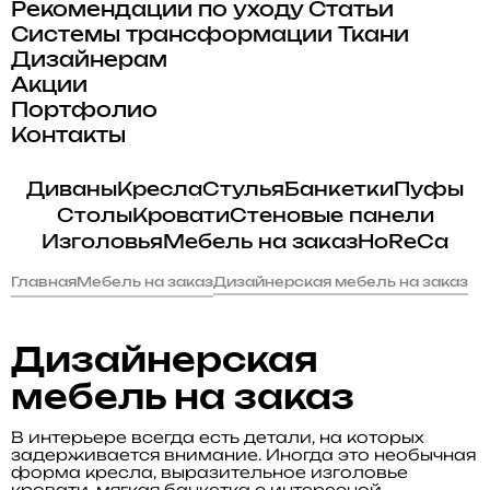
Рекомендации по уходу
Статьи
Системы трансформации
Ткани
Дизайнерам
Акции
Портфолио
Контакты
Диваны
Кресла
Стулья
Банкетки
Пуфы
Столы
Кровати
Стеновые панели
Изголовья
Мебель на заказ
HoReCa
Главная
Мебель на заказ
Дизайнерская мебель на заказ
Дизайнерская
мебель на заказ
В интерьере всегда есть детали, на которых
задерживается внимание. Иногда это необычная
форма кресла, выразительное изголовье
кровати, мягкая банкетка с интересной