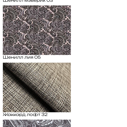
Шенилл мэверик 03
Шенилл лия 05
Жаккард лофт 32