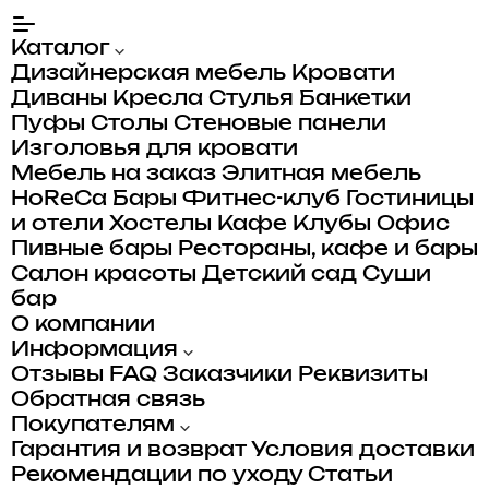
Каталог
Дизайнерская мебель
Кровати
Диваны
Кресла
Стулья
Банкетки
Пуфы
Столы
Стеновые панели
Изголовья для кровати
Мебель на заказ
Элитная мебель
HoReCa
Бары
Фитнес-клуб
Гостиницы
и отели
Хостелы
Кафе
Клубы
Офис
Пивные бары
Рестораны, кафе и бары
Салон красоты
Детский сад
Суши
бар
О компании
Информация
Отзывы
FAQ
Заказчики
Реквизиты
Обратная связь
Покупателям
Гарантия и возврат
Условия доставки
Рекомендации по уходу
Статьи