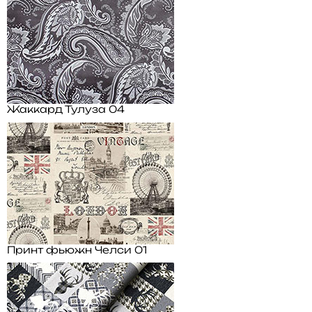
Жаккард Тулуза 04
Принт фьюжн Челси 01