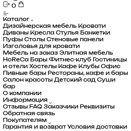
0
Каталог
Дизайнерская мебель
Кровати
Диваны
Кресла
Стулья
Банкетки
Пуфы
Столы
Стеновые панели
Изголовья для кровати
Мебель на заказ
Элитная мебель
HoReCa
Бары
Фитнес-клуб
Гостиницы
и отели
Хостелы
Кафе
Клубы
Офис
Пивные бары
Рестораны, кафе и бары
Салон красоты
Детский сад
Суши
бар
О компании
Информация
Отзывы
FAQ
Заказчики
Реквизиты
Обратная связь
Покупателям
Гарантия и возврат
Условия доставки