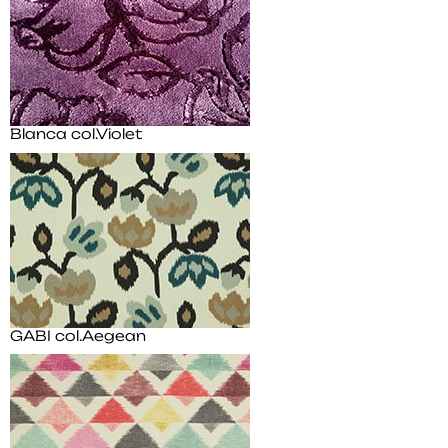
Blanca col.Violet
GABI col.Aegean