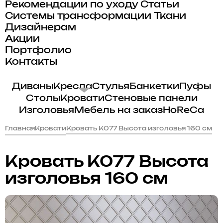
Рекомендации по уходу
Статьи
Системы трансформации
Ткани
Дизайнерам
Акции
Портфолио
Контакты
Диваны
Кресла
Стулья
Банкетки
Пуфы
Столы
Кровати
Стеновые панели
Изголовья
Мебель на заказ
HoReCa
Главная
Кровати
Кровать K077 Высота изголовья 160 см
Кровать K077 Высота
изголовья 160 см