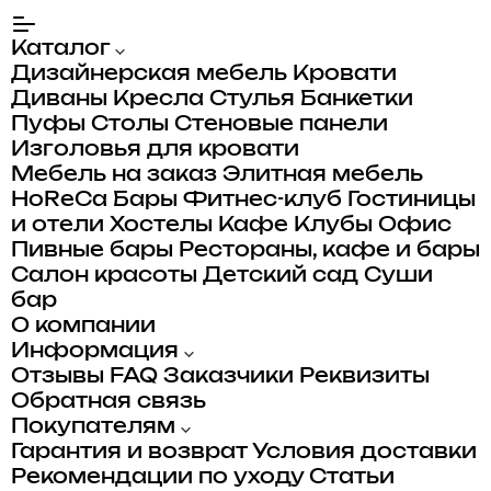
Каталог
Дизайнерская мебель
Кровати
Диваны
Кресла
Стулья
Банкетки
Пуфы
Столы
Стеновые панели
Изголовья для кровати
Мебель на заказ
Элитная мебель
HoReCa
Бары
Фитнес-клуб
Гостиницы
и отели
Хостелы
Кафе
Клубы
Офис
Пивные бары
Рестораны, кафе и бары
Салон красоты
Детский сад
Суши
бар
О компании
Информация
Отзывы
FAQ
Заказчики
Реквизиты
Обратная связь
Покупателям
Гарантия и возврат
Условия доставки
Рекомендации по уходу
Статьи