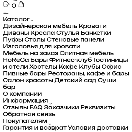
0
Каталог
Дизайнерская мебель
Кровати
Диваны
Кресла
Стулья
Банкетки
Пуфы
Столы
Стеновые панели
Изголовья для кровати
Мебель на заказ
Элитная мебель
HoReCa
Бары
Фитнес-клуб
Гостиницы
и отели
Хостелы
Кафе
Клубы
Офис
Пивные бары
Рестораны, кафе и бары
Салон красоты
Детский сад
Суши
бар
О компании
Информация
Отзывы
FAQ
Заказчики
Реквизиты
Обратная связь
Покупателям
Гарантия и возврат
Условия доставки