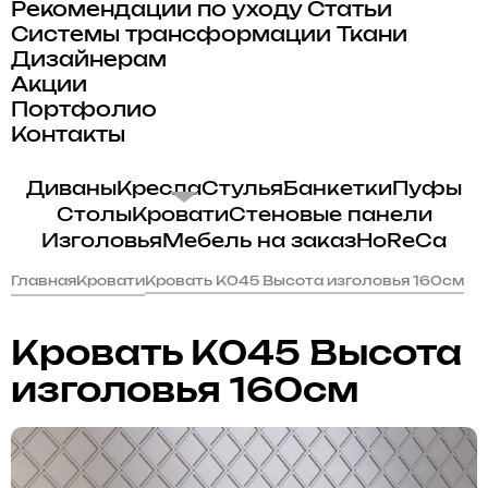
Рекомендации по уходу
Статьи
Системы трансформации
Ткани
Дизайнерам
Акции
Портфолио
Контакты
Диваны
Кресла
Стулья
Банкетки
Пуфы
Столы
Кровати
Стеновые панели
Изголовья
Мебель на заказ
HoReCa
Главная
Кровати
Кровать K045 Высота изголовья 160см
Кровать K045 Высота
изголовья 160см