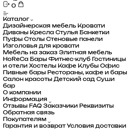
0
Каталог
Дизайнерская мебель
Кровати
Диваны
Кресла
Стулья
Банкетки
Пуфы
Столы
Стеновые панели
Изголовья для кровати
Мебель на заказ
Элитная мебель
HoReCa
Бары
Фитнес-клуб
Гостиницы
и отели
Хостелы
Кафе
Клубы
Офис
Пивные бары
Рестораны, кафе и бары
Салон красоты
Детский сад
Суши
бар
О компании
Информация
Отзывы
FAQ
Заказчики
Реквизиты
Обратная связь
Покупателям
Гарантия и возврат
Условия доставки