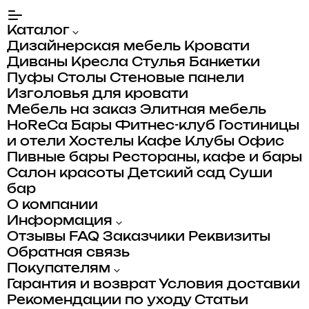
Каталог
Дизайнерская мебель
Кровати
Диваны
Кресла
Стулья
Банкетки
Пуфы
Столы
Стеновые панели
Изголовья для кровати
Мебель на заказ
Элитная мебель
HoReCa
Бары
Фитнес-клуб
Гостиницы
и отели
Хостелы
Кафе
Клубы
Офис
Пивные бары
Рестораны, кафе и бары
Салон красоты
Детский сад
Суши
бар
О компании
Информация
Отзывы
FAQ
Заказчики
Реквизиты
Обратная связь
Покупателям
Гарантия и возврат
Условия доставки
Рекомендации по уходу
Статьи