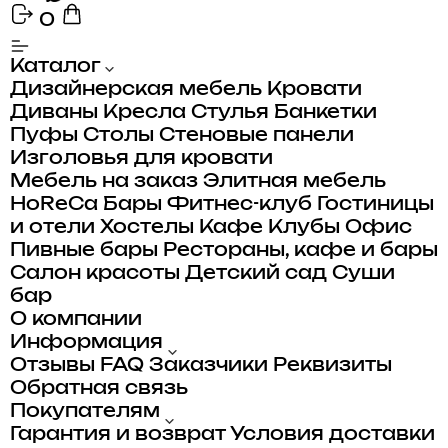
0
Каталог
Дизайнерская мебель
Кровати
Диваны
Кресла
Стулья
Банкетки
Пуфы
Столы
Стеновые панели
Изголовья для кровати
Мебель на заказ
Элитная мебель
HoReCa
Бары
Фитнес-клуб
Гостиницы
и отели
Хостелы
Кафе
Клубы
Офис
Пивные бары
Рестораны, кафе и бары
Салон красоты
Детский сад
Суши
бар
О компании
Информация
Отзывы
FAQ
Заказчики
Реквизиты
Обратная связь
Покупателям
Гарантия и возврат
Условия доставки