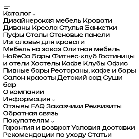
Каталог
Дизайнерская мебель
Кровати
Диваны
Кресла
Стулья
Банкетки
Пуфы
Столы
Стеновые панели
Изголовья для кровати
Мебель на заказ
Элитная мебель
HoReCa
Бары
Фитнес-клуб
Гостиницы
и отели
Хостелы
Кафе
Клубы
Офис
Пивные бары
Рестораны, кафе и бары
Салон красоты
Детский сад
Суши
бар
О компании
Информация
Отзывы
FAQ
Заказчики
Реквизиты
Обратная связь
Покупателям
Гарантия и возврат
Условия доставки
Рекомендации по уходу
Статьи