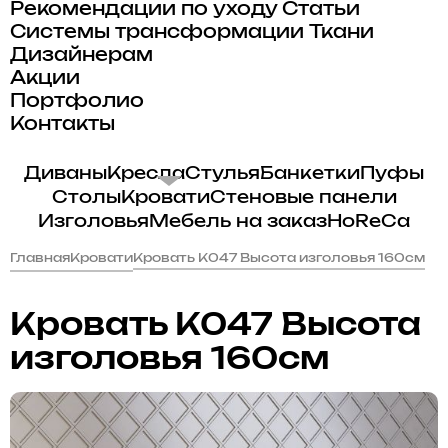
Рекомендации по уходу
Статьи
Системы трансформации
Ткани
Дизайнерам
Акции
Портфолио
Контакты
Диваны
Кресла
Стулья
Банкетки
Пуфы
Столы
Кровати
Стеновые панели
Изголовья
Мебель на заказ
HoReCa
Главная
Кровати
Кровать K047 Высота изголовья 160см
Кровать K047 Высота
изголовья 160см