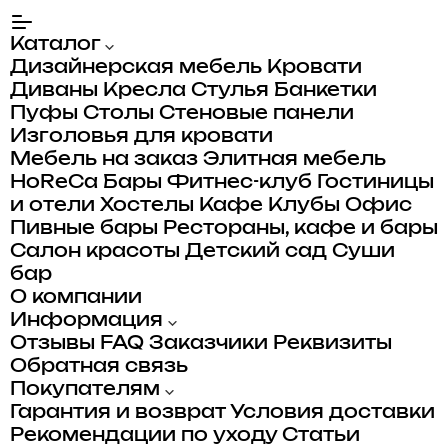
Каталог
Дизайнерская мебель
Кровати
Диваны
Кресла
Стулья
Банкетки
Пуфы
Столы
Стеновые панели
Изголовья для кровати
Мебель на заказ
Элитная мебель
HoReCa
Бары
Фитнес-клуб
Гостиницы
и отели
Хостелы
Кафе
Клубы
Офис
Пивные бары
Рестораны, кафе и бары
Салон красоты
Детский сад
Суши
бар
О компании
Информация
Отзывы
FAQ
Заказчики
Реквизиты
Обратная связь
Покупателям
Гарантия и возврат
Условия доставки
Рекомендации по уходу
Статьи