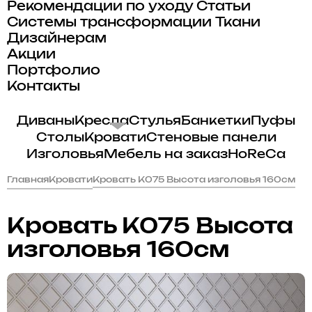
Рекомендации по уходу
Статьи
Системы трансформации
Ткани
Дизайнерам
Акции
Портфолио
Контакты
Диваны
Кресла
Стулья
Банкетки
Пуфы
Столы
Кровати
Стеновые панели
Изголовья
Мебель на заказ
HoReCa
Главная
Кровати
Кровать K075 Высота изголовья 160см
Кровать K075 Высота
изголовья 160см