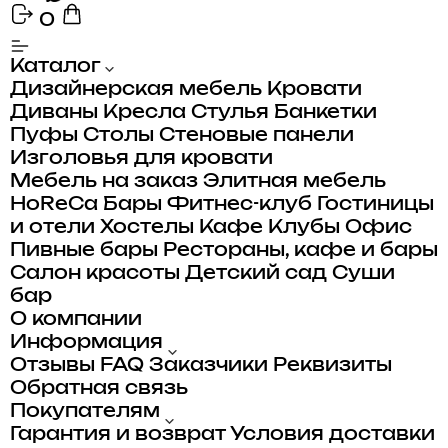
0
Каталог
Дизайнерская мебель
Кровати
Диваны
Кресла
Стулья
Банкетки
Пуфы
Столы
Стеновые панели
Изголовья для кровати
Мебель на заказ
Элитная мебель
HoReCa
Бары
Фитнес-клуб
Гостиницы
и отели
Хостелы
Кафе
Клубы
Офис
Пивные бары
Рестораны, кафе и бары
Салон красоты
Детский сад
Суши
бар
О компании
Информация
Отзывы
FAQ
Заказчики
Реквизиты
Обратная связь
Покупателям
Гарантия и возврат
Условия доставки