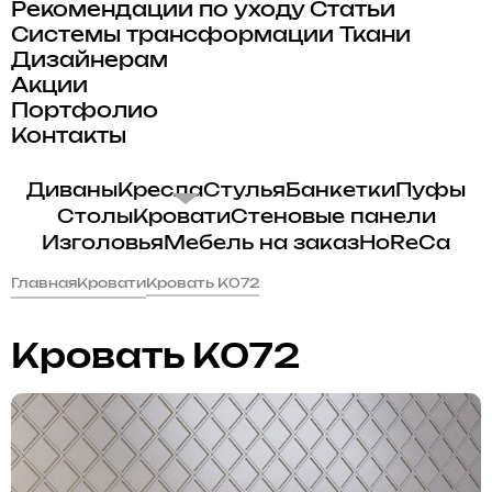
Рекомендации по уходу
Статьи
Системы трансформации
Ткани
Дизайнерам
Акции
Портфолио
Контакты
Диваны
Кресла
Стулья
Банкетки
Пуфы
Столы
Кровати
Стеновые панели
Изголовья
Мебель на заказ
HoReCa
Главная
Кровати
Кровать K072
Кровать K072