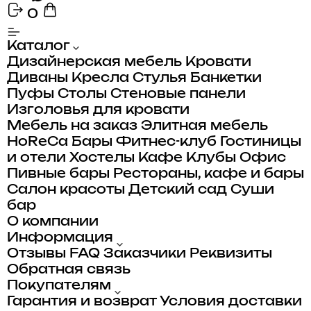
0
Каталог
Дизайнерская мебель
Кровати
Диваны
Кресла
Стулья
Банкетки
Пуфы
Столы
Стеновые панели
Изголовья для кровати
Мебель на заказ
Элитная мебель
HoReCa
Бары
Фитнес-клуб
Гостиницы
и отели
Хостелы
Кафе
Клубы
Офис
Пивные бары
Рестораны, кафе и бары
Салон красоты
Детский сад
Суши
бар
О компании
Информация
Отзывы
FAQ
Заказчики
Реквизиты
Обратная связь
Покупателям
Гарантия и возврат
Условия доставки