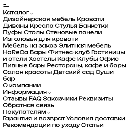
Каталог
Дизайнерская мебель
Кровати
Диваны
Кресла
Стулья
Банкетки
Пуфы
Столы
Стеновые панели
Изголовья для кровати
Мебель на заказ
Элитная мебель
HoReCa
Бары
Фитнес-клуб
Гостиницы
и отели
Хостелы
Кафе
Клубы
Офис
Пивные бары
Рестораны, кафе и бары
Салон красоты
Детский сад
Суши
бар
О компании
Информация
Отзывы
FAQ
Заказчики
Реквизиты
Обратная связь
Покупателям
Гарантия и возврат
Условия доставки
Рекомендации по уходу
Статьи