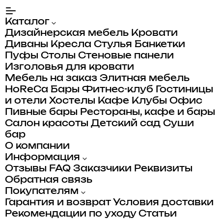
Каталог
Дизайнерская мебель
Кровати
Диваны
Кресла
Стулья
Банкетки
Пуфы
Столы
Стеновые панели
Изголовья для кровати
Мебель на заказ
Элитная мебель
HoReCa
Бары
Фитнес-клуб
Гостиницы
и отели
Хостелы
Кафе
Клубы
Офис
Пивные бары
Рестораны, кафе и бары
Салон красоты
Детский сад
Суши
бар
О компании
Информация
Отзывы
FAQ
Заказчики
Реквизиты
Обратная связь
Покупателям
Гарантия и возврат
Условия доставки
Рекомендации по уходу
Статьи