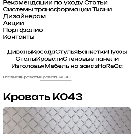
Рекомендации по уходу
Статьи
Системы трансформации
Ткани
Дизайнерам
Акции
Портфолио
Контакты
Диваны
Кресла
Стулья
Банкетки
Пуфы
Столы
Кровати
Стеновые панели
Изголовья
Мебель на заказ
HoReCa
Главная
Кровати
Кровать K043
Кровать K043