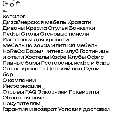
0
Каталог
Дизайнерская мебель
Кровати
Диваны
Кресла
Стулья
Банкетки
Пуфы
Столы
Стеновые панели
Изголовья для кровати
Мебель на заказ
Элитная мебель
HoReCa
Бары
Фитнес-клуб
Гостиницы
и отели
Хостелы
Кафе
Клубы
Офис
Пивные бары
Рестораны, кафе и бары
Салон красоты
Детский сад
Суши
бар
О компании
Информация
Отзывы
FAQ
Заказчики
Реквизиты
Обратная связь
Покупателям
Гарантия и возврат
Условия доставки