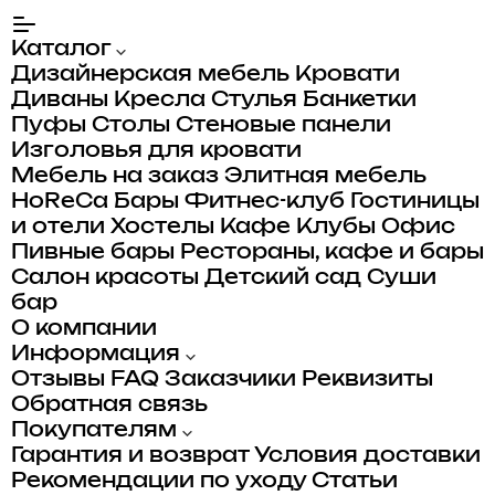
Каталог
Дизайнерская мебель
Кровати
Диваны
Кресла
Стулья
Банкетки
Пуфы
Столы
Стеновые панели
Изголовья для кровати
Мебель на заказ
Элитная мебель
HoReCa
Бары
Фитнес-клуб
Гостиницы
и отели
Хостелы
Кафе
Клубы
Офис
Пивные бары
Рестораны, кафе и бары
Салон красоты
Детский сад
Суши
бар
О компании
Информация
Отзывы
FAQ
Заказчики
Реквизиты
Обратная связь
Покупателям
Гарантия и возврат
Условия доставки
Рекомендации по уходу
Статьи