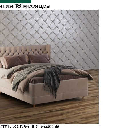
нтия 18 месяцев
ать K025
101 540 ₽