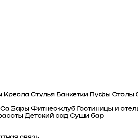
ы
Кресла
Стулья
Банкетки
Пуфы
Столы
eCa
Бары
Фитнес-клуб
Гостиницы и отел
расоты
Детский сад
Суши бар
тная связь