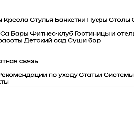
ы
Кресла
Стулья
Банкетки
Пуфы
Столы
eCa
Бары
Фитнес-клуб
Гостиницы и отел
расоты
Детский сад
Суши бар
тная связь
Рекомендации по уходу
Статьи
Системы
кты