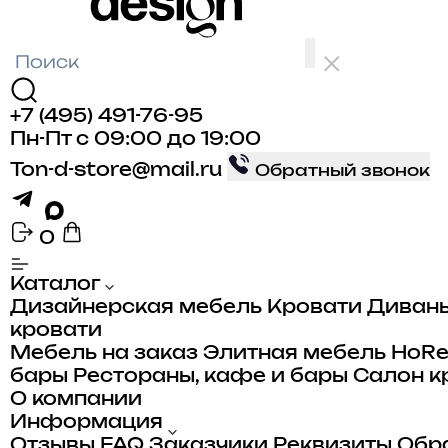
+7 (495) 491-76-95
Пн-Пт с 09:00 до 19:00
Ton-d-store@mail.ru
Обратный звонок
0
Каталог
лья
Дизайнерская мебель
Кровати
Диван
кровати
а
Мебель на заказ
Элитная мебель
HoR
бары
Рестораны, кафе и бары
Салон к
ого
ые
О компании
ные
Информация
Отзывы
FAQ
Заказчики
Реквизиты
Обра