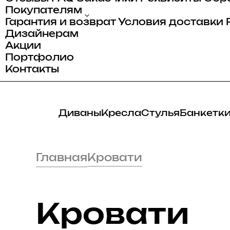
ати
е
ы
Покупателям
Гарантия и возврат
Условия доставки
ваны
Дизайнерам
анели
Акции
Портфолио
Контакты
Диваны
Кресла
Стулья
Банкетк
Главная
Кровати
Кровати