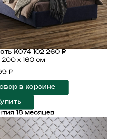
ать K074
102 260 ₽
x 200 x 160 см
99 ₽
овар в корзине
Купить
нтия 18 месяцев