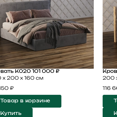
вать K020
101 000 ₽
Кров
 x 200 x 160 см
200 
 150 ₽
116 
Товар в корзине
Т
Купить