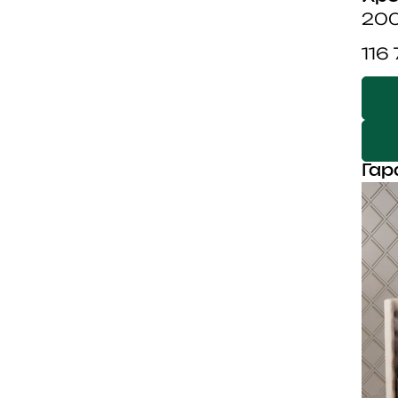
200
116
Гар