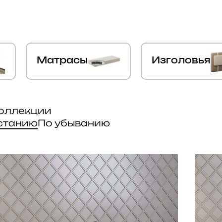
Матрасы
Изголовья
коллекции
станию
По убыванию