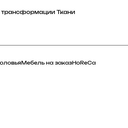
 трансформации
Ткани
оловья
Мебель на заказ
HoReCa