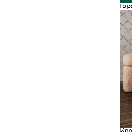
Гар
Кро