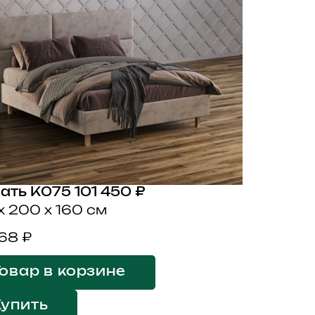
ать K075
101 450 ₽
x 200 x 160 см
668 ₽
овар в корзине
Купить