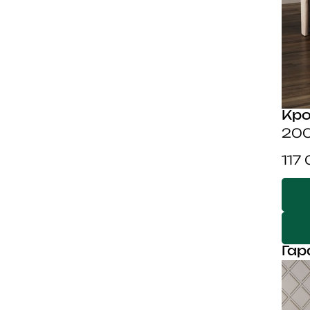
Кро
200
117
Гар