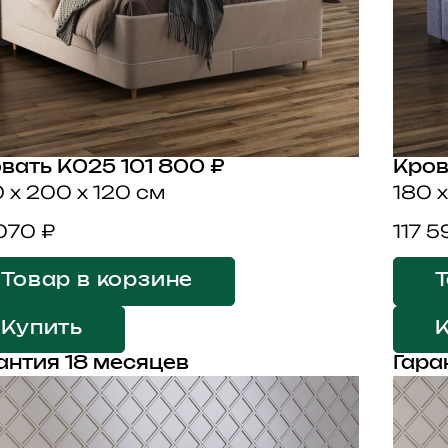
вать K025
101 800 ₽
Кров
 x 200 x 120 см
180 
 070 ₽
117 5
Товар в корзине
Т
Купить
антия 18 месяцев
Гара