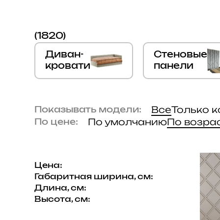
(1820)
Диван-
Стеновые
кровати
панели
Все
Только 
Показывать модели:
По умолчанию
По возра
По цене:
Цена:
Габаритная ширина, см:
Длина, см:
Высота, см: