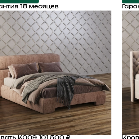
антия 18 месяцев
Гара
вать K009
101 500 ₽
Кров