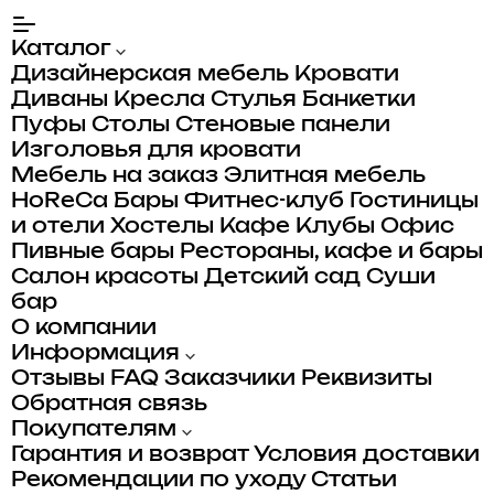
Каталог
Дизайнерская мебель
Кровати
Диваны
Кресла
Стулья
Банкетки
Пуфы
Столы
Стеновые панели
Изголовья для кровати
Мебель на заказ
Элитная мебель
HoReCa
Бары
Фитнес-клуб
Гостиницы
и отели
Хостелы
Кафе
Клубы
Офис
Пивные бары
Рестораны, кафе и бары
Салон красоты
Детский сад
Суши
бар
О компании
Информация
Отзывы
FAQ
Заказчики
Реквизиты
Обратная связь
Покупателям
Гарантия и возврат
Условия доставки
Рекомендации по уходу
Статьи