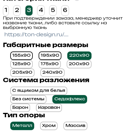
1
2
3
4
5
6
При подтверждении заказа, менеджер уточнит
название ткани, либо вставьте ссылку на
выбранную ткань
Габаритные размеры
155x90
195x90
220x90
125x90
175x90
200x90
205x90
240x90
Система разложения
С ящиком для белья
Без системы
Седафлекс
Барон
Караван
Тип опоры
Металл
Хром
Массив