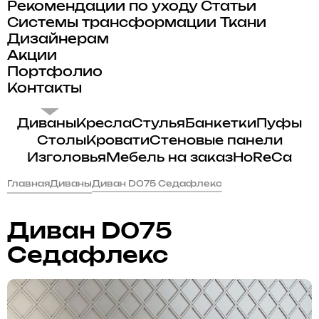
Рекомендации по уходу
Статьи
Системы трансформации
Ткани
Дизайнерам
Акции
Портфолио
Контакты
Диваны
Кресла
Стулья
Банкетки
Пуфы
Столы
Кровати
Стеновые панели
Изголовья
Мебель на заказ
HoReCa
Главная
Диваны
Диван D075 Седафлекс
Диван D075
Седафлекс