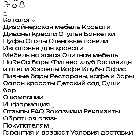
0
Каталог
Дизайнерская мебель
Кровати
Диваны
Кресла
Стулья
Банкетки
Пуфы
Столы
Стеновые панели
Изголовья для кровати
Мебель на заказ
Элитная мебель
HoReCa
Бары
Фитнес-клуб
Гостиницы
и отели
Хостелы
Кафе
Клубы
Офис
Пивные бары
Рестораны, кафе и бары
Салон красоты
Детский сад
Суши
бар
О компании
Информация
Отзывы
FAQ
Заказчики
Реквизиты
Обратная связь
Покупателям
Гарантия и возврат
Условия доставки