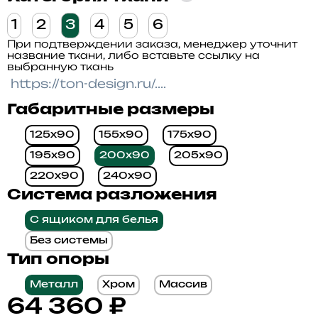
1
2
3
4
5
6
При подтверждении заказа, менеджер уточнит
название ткани, либо вставьте ссылку на
выбранную ткань
Габаритные размеры
125x90
155x90
175x90
195x90
200x90
205x90
220x90
240x90
Система разложения
С ящиком для белья
Без системы
Тип опоры
Металл
Хром
Массив
64 360
₽