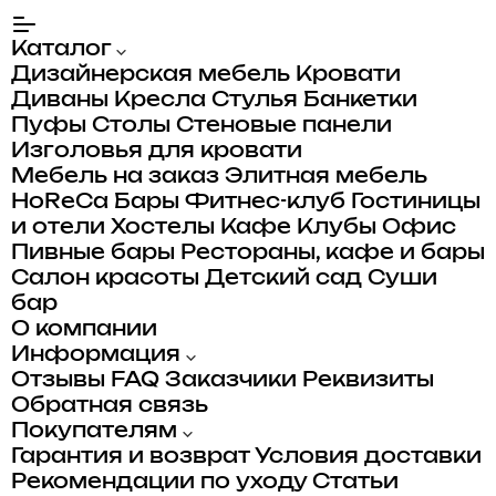
Каталог
Дизайнерская мебель
Кровати
Диваны
Кресла
Стулья
Банкетки
Пуфы
Столы
Стеновые панели
Изголовья для кровати
Мебель на заказ
Элитная мебель
HoReCa
Бары
Фитнес-клуб
Гостиницы
и отели
Хостелы
Кафе
Клубы
Офис
Пивные бары
Рестораны, кафе и бары
Салон красоты
Детский сад
Суши
бар
О компании
Информация
Отзывы
FAQ
Заказчики
Реквизиты
Обратная связь
Покупателям
Гарантия и возврат
Условия доставки
Рекомендации по уходу
Статьи