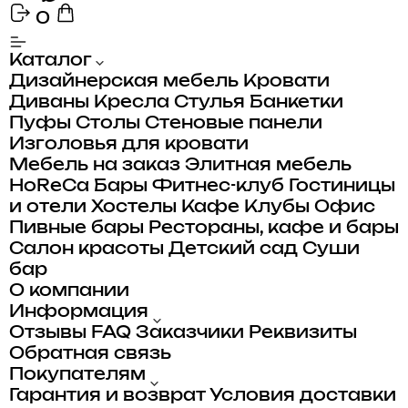
0
Каталог
Дизайнерская мебель
Кровати
Диваны
Кресла
Стулья
Банкетки
Пуфы
Столы
Стеновые панели
Изголовья для кровати
Мебель на заказ
Элитная мебель
HoReCa
Бары
Фитнес-клуб
Гостиницы
и отели
Хостелы
Кафе
Клубы
Офис
Пивные бары
Рестораны, кафе и бары
Салон красоты
Детский сад
Суши
бар
О компании
Информация
Отзывы
FAQ
Заказчики
Реквизиты
Обратная связь
Покупателям
Гарантия и возврат
Условия доставки