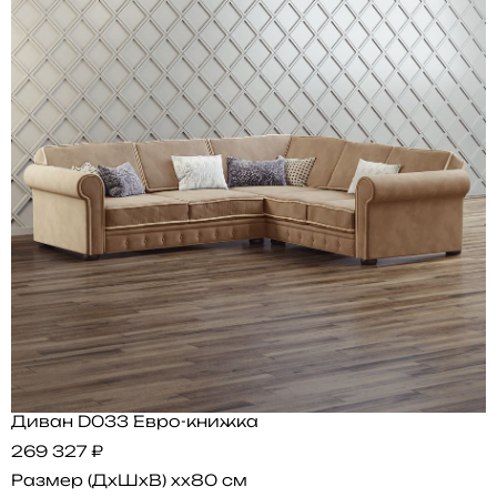
Диван D033 Евро-книжка
269 327 ₽
Размер (ДхШхВ)
xx80 см