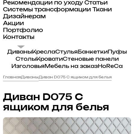
Рекомендации по уходу
Статьи
Системы трансформации
Ткани
Дизайнерам
Акции
Портфолио
Контакты
Диваны
Кресла
Стулья
Банкетки
Пуфы
Столы
Кровати
Стеновые панели
Изголовья
Мебель на заказ
HoReCa
Главная
Диваны
Диван D075 С ящиком для белья
Диван D075 С
ящиком для белья