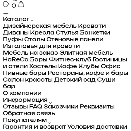
0
Каталог
Дизайнерская мебель
Кровати
Диваны
Кресла
Стулья
Банкетки
Пуфы
Столы
Стеновые панели
Изголовья для кровати
Мебель на заказ
Элитная мебель
HoReCa
Бары
Фитнес-клуб
Гостиницы
и отели
Хостелы
Кафе
Клубы
Офис
Пивные бары
Рестораны, кафе и бары
Салон красоты
Детский сад
Суши
бар
О компании
Информация
Отзывы
FAQ
Заказчики
Реквизиты
Обратная связь
Покупателям
Гарантия и возврат
Условия доставки