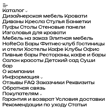
Каталог
Дизайнерская мебель
Кровати
Диваны
Кресла
Стулья
Банкетки
Пуфы
Столы
Стеновые панели
Изголовья для кровати
Мебель на заказ
Элитная мебель
HoReCa
Бары
Фитнес-клуб
Гостиницы
и отели
Хостелы
Кафе
Клубы
Офис
Пивные бары
Рестораны, кафе и бары
Салон красоты
Детский сад
Суши
бар
О компании
Информация
Отзывы
FAQ
Заказчики
Реквизиты
Обратная связь
Покупателям
Гарантия и возврат
Условия доставки
Рекомендации по уходу
Статьи