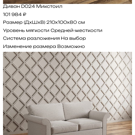
Диван D024 Микстоил
101 984 ₽
Размер (ДхШхВ)
210x100x80 см
Уровень мягкости
Средней-жесткости
Система разложения
На выбор
Изменение размера
Возможно