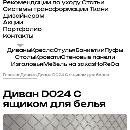
Рекомендации по уходу
Статьи
Системы трансформации
Ткани
Дизайнерам
Акции
Портфолио
Контакты
Диваны
Кресла
Стулья
Банкетки
Пуфы
Столы
Кровати
Стеновые панели
Изголовья
Мебель на заказ
HoReCa
Главная
Диваны
Диван D024 С ящиком для белья
Диван D024 С
ящиком для белья