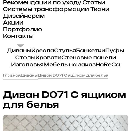
Рекомендации по уходу
Статьи
Системы трансформации
Ткани
Дизайнерам
Акции
Портфолио
Контакты
Диваны
Кресла
Стулья
Банкетки
Пуфы
Столы
Кровати
Стеновые панели
Изголовья
Мебель на заказ
HoReCa
Главная
Диваны
Диван D071 С ящиком для белья
Диван D071 С ящиком
для белья