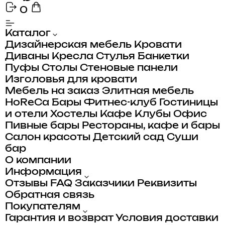
0
Каталог
Дизайнерская мебель
Кровати
Диваны
Кресла
Стулья
Банкетки
Пуфы
Столы
Стеновые панели
Изголовья для кровати
Мебель на заказ
Элитная мебель
HoReCa
Бары
Фитнес-клуб
Гостиницы
и отели
Хостелы
Кафе
Клубы
Офис
Пивные бары
Рестораны, кафе и бары
Салон красоты
Детский сад
Суши
бар
О компании
Информация
Отзывы
FAQ
Заказчики
Реквизиты
Обратная связь
Покупателям
Гарантия и возврат
Условия доставки