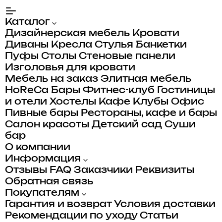
Каталог
Дизайнерская мебель
Кровати
Диваны
Кресла
Стулья
Банкетки
Пуфы
Столы
Стеновые панели
Изголовья для кровати
Мебель на заказ
Элитная мебель
HoReCa
Бары
Фитнес-клуб
Гостиницы
и отели
Хостелы
Кафе
Клубы
Офис
Пивные бары
Рестораны, кафе и бары
Салон красоты
Детский сад
Суши
бар
О компании
Информация
Отзывы
FAQ
Заказчики
Реквизиты
Обратная связь
Покупателям
Гарантия и возврат
Условия доставки
Рекомендации по уходу
Статьи