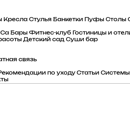
ы
Кресла
Стулья
Банкетки
Пуфы
Столы
eCa
Бары
Фитнес-клуб
Гостиницы и отел
расоты
Детский сад
Суши бар
тная связь
Рекомендации по уходу
Статьи
Системы
кты