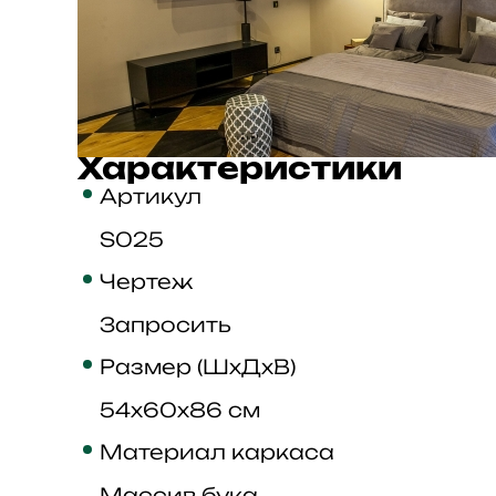
Характеристики
Артикул
S025
Чертеж
Запросить
Размер (ШхДхВ)
54x60x86 см
Материал каркаса
Массив бука