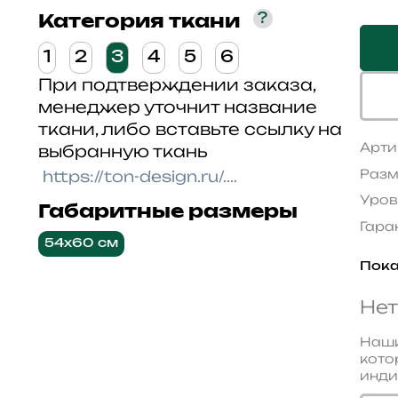
?
Категория ткани
1
2
3
4
5
6
При подтверждении заказа,
менеджер уточнит название
ткани, либо вставьте ссылку на
Арти
выбранную ткань
Разм
Уров
Габаритные размеры
Гара
54x60 см
Пока
Нет
Наши
кото
инди