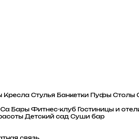
ы
Кресла
Стулья
Банкетки
Пуфы
Столы
eCa
Бары
Фитнес-клуб
Гостиницы и отел
расоты
Детский сад
Суши бар
тная связь