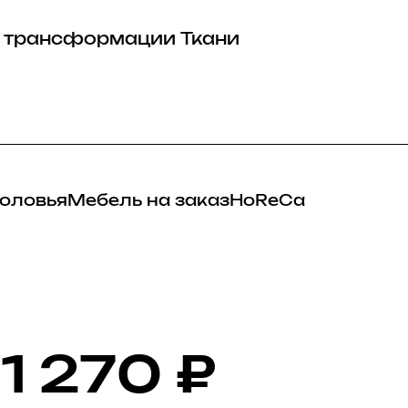
 трансформации
Ткани
оловья
Мебель на заказ
HoReCa
1 270
₽