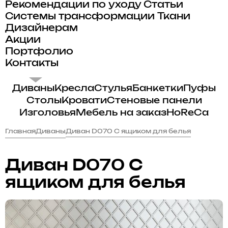
Рекомендации по уходу
Статьи
Системы трансформации
Ткани
Дизайнерам
Акции
Портфолио
Контакты
Диваны
Кресла
Стулья
Банкетки
Пуфы
Столы
Кровати
Стеновые панели
Изголовья
Мебель на заказ
HoReCa
Главная
Диваны
Диван D070 С ящиком для белья
Диван D070 С
ящиком для белья