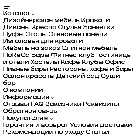
Каталог
Дизайнерская мебель
Кровати
Диваны
Кресла
Стулья
Банкетки
Пуфы
Столы
Стеновые панели
Изголовья для кровати
Мебель на заказ
Элитная мебель
HoReCa
Бары
Фитнес-клуб
Гостиницы
и отели
Хостелы
Кафе
Клубы
Офис
Пивные бары
Рестораны, кафе и бары
Салон красоты
Детский сад
Суши
бар
О компании
Информация
Отзывы
FAQ
Заказчики
Реквизиты
Обратная связь
Покупателям
Гарантия и возврат
Условия доставки
Рекомендации по уходу
Статьи