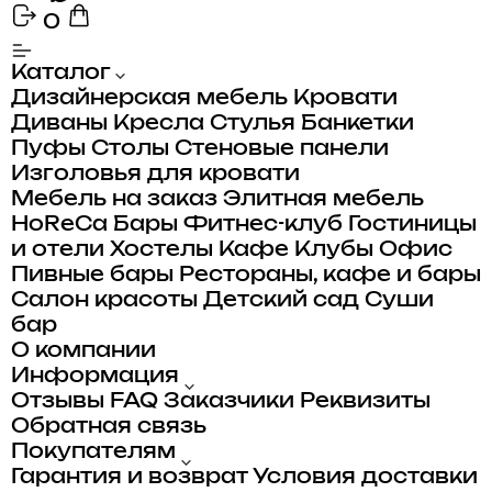
0
Каталог
Дизайнерская мебель
Кровати
Диваны
Кресла
Стулья
Банкетки
Пуфы
Столы
Стеновые панели
Изголовья для кровати
Мебель на заказ
Элитная мебель
HoReCa
Бары
Фитнес-клуб
Гостиницы
и отели
Хостелы
Кафе
Клубы
Офис
Пивные бары
Рестораны, кафе и бары
Салон красоты
Детский сад
Суши
бар
О компании
Информация
Отзывы
FAQ
Заказчики
Реквизиты
Обратная связь
Покупателям
Гарантия и возврат
Условия доставки