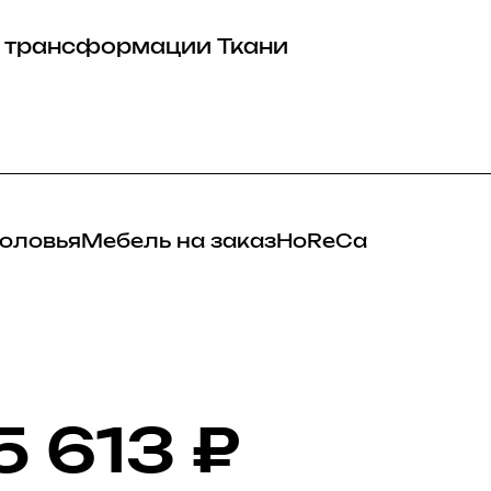
 трансформации
Ткани
оловья
Мебель на заказ
HoReCa
5 613
₽