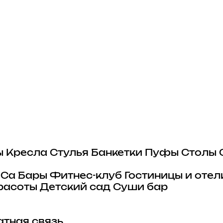
ы
Кресла
Стулья
Банкетки
Пуфы
Столы
eCa
Бары
Фитнес-клуб
Гостиницы и отел
расоты
Детский сад
Суши бар
тная связь