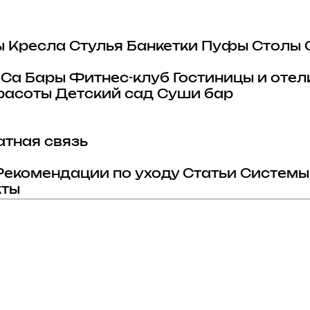
ы
Кресла
Стулья
Банкетки
Пуфы
Столы
eCa
Бары
Фитнес-клуб
Гостиницы и отел
расоты
Детский сад
Суши бар
тная связь
Рекомендации по уходу
Статьи
Системы
кты