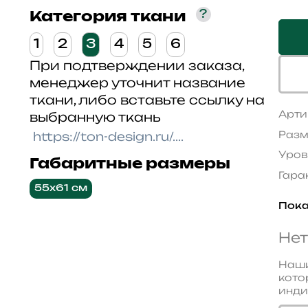
?
Категория ткани
1
2
3
4
5
6
При подтверждении заказа,
менеджер уточнит название
ткани, либо вставьте ссылку на
Арти
выбранную ткань
Разм
Уров
Габаритные размеры
Гара
55x61 см
Пока
Нет
Наши
кото
инди