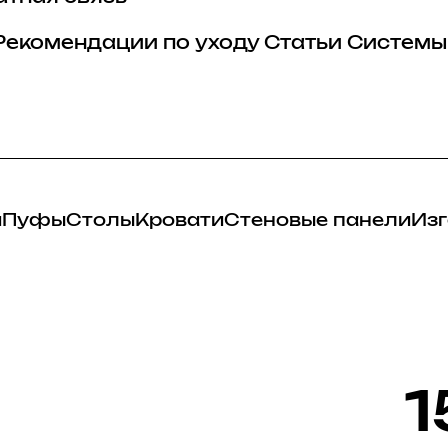
Рекомендации по уходу
Статьи
Системы
и
Пуфы
Столы
Кровати
Стеновые панели
Изг
1