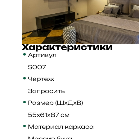
Характеристики
Артикул
S007
Чертеж
Запросить
Размер (ШхДхВ)
55x61x87 см
Материал каркаса
Массив бука