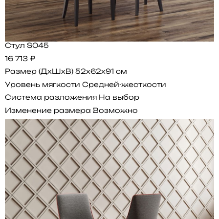
Стул S045
16 713 ₽
Размер (ДхШхВ)
52x62x91 см
Уровень мягкости
Средней-жесткости
Система разложения
На выбор
Изменение размера
Возможно