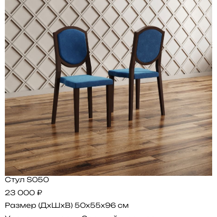
Стул S050
23 000 ₽
Размер (ДхШхВ)
50x55x96 см