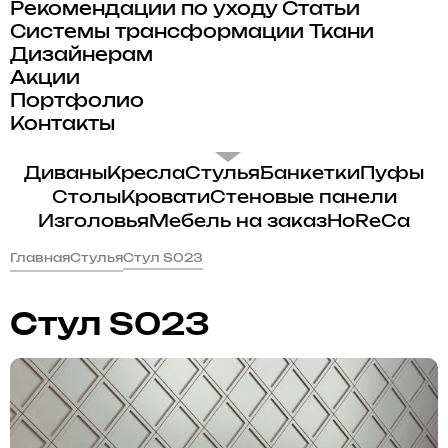
Рекомендации по уходу
Статьи
Системы трансформации
Ткани
Дизайнерам
Акции
Портфолио
Контакты
Диваны
Кресла
Стулья
Банкетки
Пуфы
Столы
Кровати
Стеновые панели
Изголовья
Мебель на заказ
HoReCa
Главная
Стулья
Стул S023
Стул S023