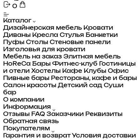
0
Каталог
Дизайнерская мебель
Кровати
Диваны
Кресла
Стулья
Банкетки
Пуфы
Столы
Стеновые панели
Изголовья для кровати
Мебель на заказ
Элитная мебель
HoReCa
Бары
Фитнес-клуб
Гостиницы
и отели
Хостелы
Кафе
Клубы
Офис
Пивные бары
Рестораны, кафе и бары
Салон красоты
Детский сад
Суши
бар
О компании
Информация
Отзывы
FAQ
Заказчики
Реквизиты
Обратная связь
Покупателям
Гарантия и возврат
Условия доставки