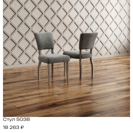
Стул S038
18 263 ₽