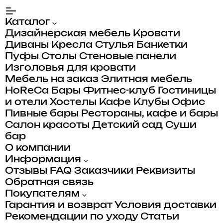
Каталог
Дизайнерская мебель
Кровати
Диваны
Кресла
Стулья
Банкетки
Пуфы
Столы
Стеновые панели
Изголовья для кровати
Мебель на заказ
Элитная мебель
HoReCa
Бары
Фитнес-клуб
Гостиницы
и отели
Хостелы
Кафе
Клубы
Офис
Пивные бары
Рестораны, кафе и бары
Салон красоты
Детский сад
Суши
бар
О компании
Информация
Отзывы
FAQ
Заказчики
Реквизиты
Обратная связь
Покупателям
Гарантия и возврат
Условия доставки
Рекомендации по уходу
Статьи