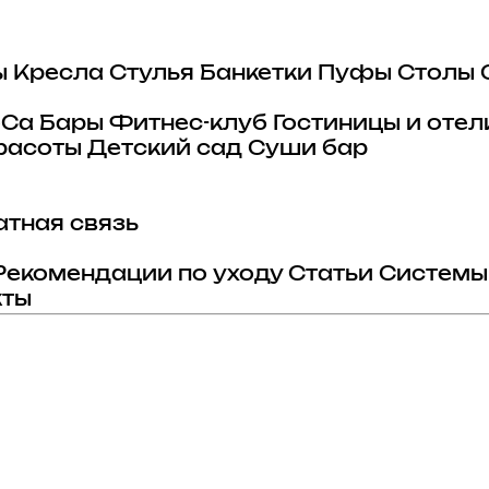
ы
Кресла
Стулья
Банкетки
Пуфы
Столы
eCa
Бары
Фитнес-клуб
Гостиницы и отел
расоты
Детский сад
Суши бар
тная связь
Рекомендации по уходу
Статьи
Системы
кты