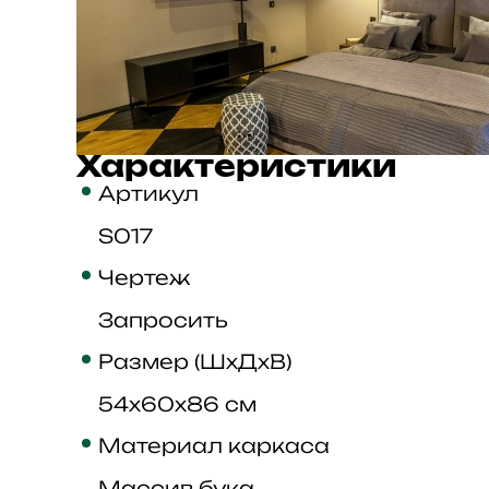
Характеристики
Артикул
S017
Чертеж
Запросить
Размер (ШхДхВ)
54x60x86 см
Материал каркаса
Массив бука