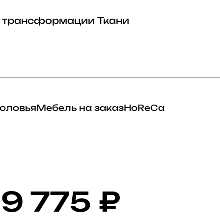
 трансформации
Ткани
оловья
Мебель на заказ
HoReCa
9 775
₽