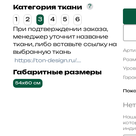
?
Категория ткани
1
2
3
4
5
6
При подтверждении заказа,
менеджер уточнит название
ткани, либо вставьте ссылку на
Арти
выбранную ткань
Разм
Уров
Габаритные размеры
Гара
54x60 см
Пока
Нет
Наши
кото
инди