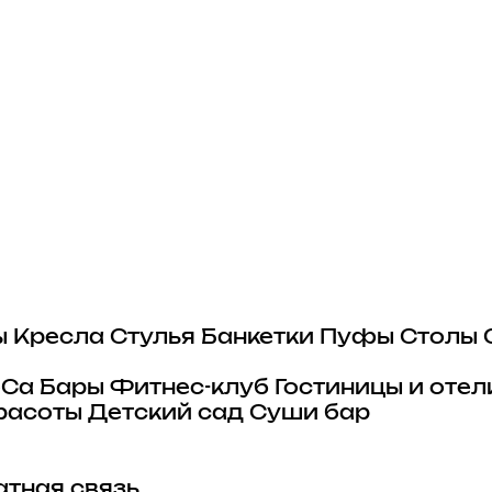
ы
Кресла
Стулья
Банкетки
Пуфы
Столы
eCa
Бары
Фитнес-клуб
Гостиницы и отел
расоты
Детский сад
Суши бар
тная связь