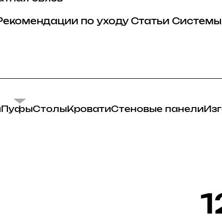
Рекомендации по уходу
Статьи
Системы
и
Пуфы
Столы
Кровати
Стеновые панели
Изг
1