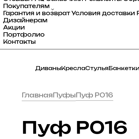
Покупателям
Гарантия и возврат
Условия доставки
Дизайнерам
Акции
Портфолио
Контакты
Диваны
Кресла
Стулья
Банкетк
Главная
Пуфы
Пуф P016
Пуф P016