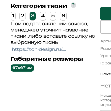
?
Категория ткани
1
2
3
4
5
6
При подтверждении заказа,
менеджер уточнит название
ткани, либо вставьте ссылку на
Арти
выбранную ткань
Разм
Уров
Габаритные размеры
Гара
67x67 см
Пока
Нет
Наши
кото
инди