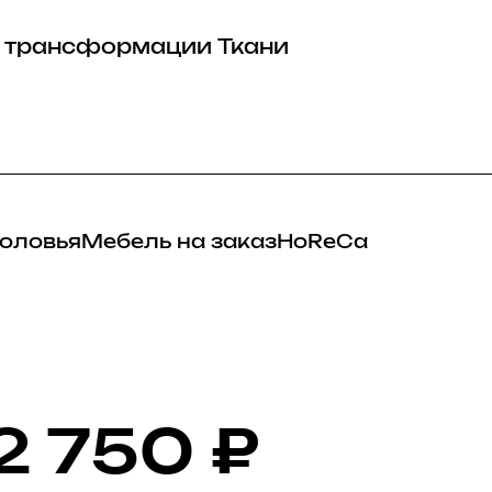
 трансформации
Ткани
оловья
Мебель на заказ
HoReCa
2 750
₽