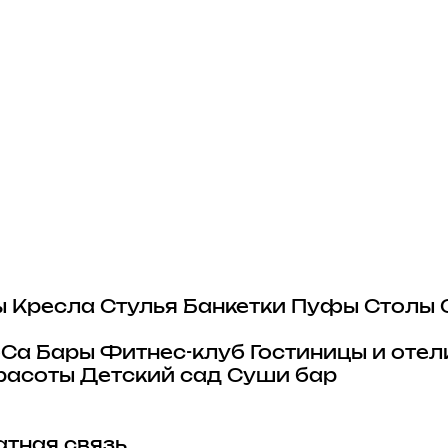
ы
Кресла
Стулья
Банкетки
Пуфы
Столы
eCa
Бары
Фитнес-клуб
Гостиницы и отел
расоты
Детский сад
Суши бар
тная связь