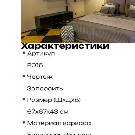
Характеристики
Артикул
P016
Чертеж
Запросить
Размер (ШхДхВ)
67x67x43 см
Материал каркаса
Березовая фанера