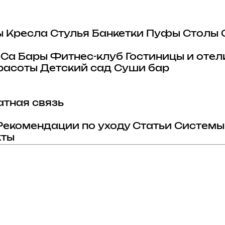
ы
Кресла
Стулья
Банкетки
Пуфы
Столы
eCa
Бары
Фитнес-клуб
Гостиницы и отел
расоты
Детский сад
Суши бар
тная связь
Рекомендации по уходу
Статьи
Системы
кты