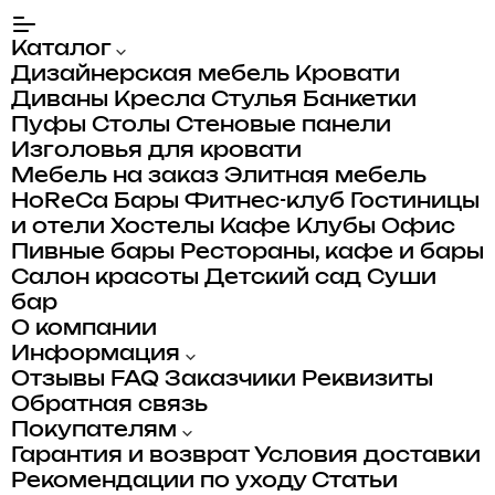
Каталог
Дизайнерская мебель
Кровати
Диваны
Кресла
Стулья
Банкетки
Пуфы
Столы
Стеновые панели
Изголовья для кровати
Мебель на заказ
Элитная мебель
HoReCa
Бары
Фитнес-клуб
Гостиницы
и отели
Хостелы
Кафе
Клубы
Офис
Пивные бары
Рестораны, кафе и бары
Салон красоты
Детский сад
Суши
бар
О компании
Информация
Отзывы
FAQ
Заказчики
Реквизиты
Обратная связь
Покупателям
Гарантия и возврат
Условия доставки
Рекомендации по уходу
Статьи