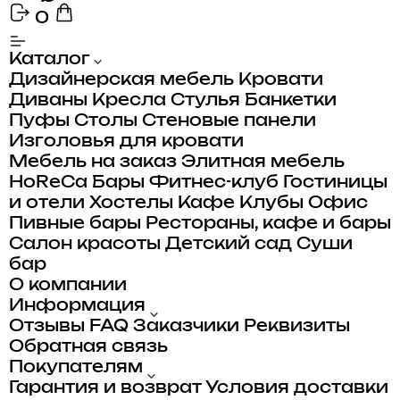
0
Каталог
Дизайнерская мебель
Кровати
Диваны
Кресла
Стулья
Банкетки
Пуфы
Столы
Стеновые панели
Изголовья для кровати
Мебель на заказ
Элитная мебель
HoReCa
Бары
Фитнес-клуб
Гостиницы
и отели
Хостелы
Кафе
Клубы
Офис
Пивные бары
Рестораны, кафе и бары
Салон красоты
Детский сад
Суши
бар
О компании
Информация
Отзывы
FAQ
Заказчики
Реквизиты
Обратная связь
Покупателям
Гарантия и возврат
Условия доставки