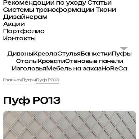
Рекомендации по уходу
Статьи
Системы трансформации
Ткани
Дизайнерам
Акции
Портфолио
Контакты
Диваны
Кресла
Стулья
Банкетки
Пуфы
Столы
Кровати
Стеновые панели
Изголовья
Мебель на заказ
HoReCa
Главная
Пуфы
Пуф P013
Пуф P013