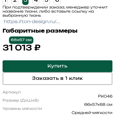
1
2
3
4
5
6
При подтверждении заказа, менеджер уточнит
название ткани, либо вставьте ссылку на
выбранную ткань
Габаритные размеры
66x57 см
31 013
₽
Купить
Заказать в 1 клик
Артикул
PK046
Размер (ДхШхВ)
66x57x68 см
Уровень мягкости
Средней-мягкости