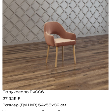
Полукресло PK006
27 925 ₽
Размер (ДхШхВ)
54x58x82 см