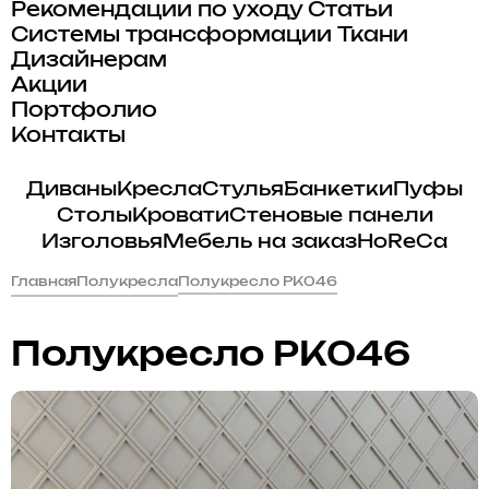
Рекомендации по уходу
Статьи
Системы трансформации
Ткани
Дизайнерам
Акции
Портфолио
Контакты
Диваны
Кресла
Стулья
Банкетки
Пуфы
Столы
Кровати
Стеновые панели
Изголовья
Мебель на заказ
HoReCa
Главная
Полукресла
Полукресло PK046
Полукресло PK046