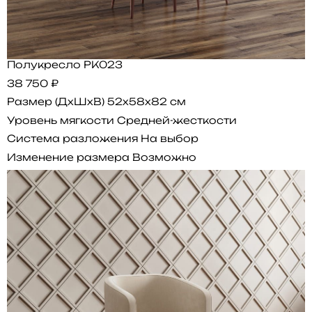
Полукресло PK023
38 750 ₽
Размер (ДхШхВ)
52x58x82 см
Уровень мягкости
Средней-жесткости
Система разложения
На выбор
Изменение размера
Возможно