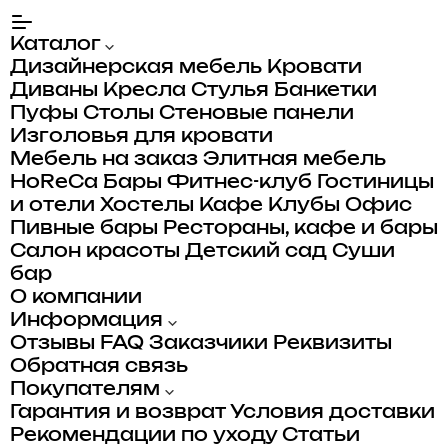
Каталог
Дизайнерская мебель
Кровати
Диваны
Кресла
Стулья
Банкетки
Пуфы
Столы
Стеновые панели
Изголовья для кровати
Мебель на заказ
Элитная мебель
HoReCa
Бары
Фитнес-клуб
Гостиницы
и отели
Хостелы
Кафе
Клубы
Офис
Пивные бары
Рестораны, кафе и бары
Салон красоты
Детский сад
Суши
бар
О компании
Информация
Отзывы
FAQ
Заказчики
Реквизиты
Обратная связь
Покупателям
Гарантия и возврат
Условия доставки
Рекомендации по уходу
Статьи