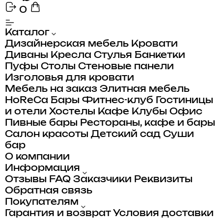
0
Каталог
Дизайнерская мебель
Кровати
Диваны
Кресла
Стулья
Банкетки
Пуфы
Столы
Стеновые панели
Изголовья для кровати
Мебель на заказ
Элитная мебель
HoReCa
Бары
Фитнес-клуб
Гостиницы
и отели
Хостелы
Кафе
Клубы
Офис
Пивные бары
Рестораны, кафе и бары
Салон красоты
Детский сад
Суши
бар
О компании
Информация
Отзывы
FAQ
Заказчики
Реквизиты
Обратная связь
Покупателям
Гарантия и возврат
Условия доставки