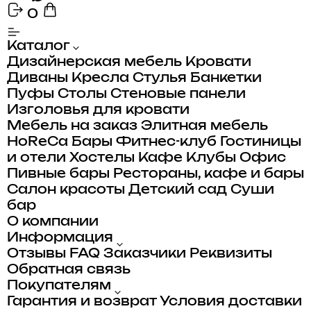
0
Каталог
Дизайнерская мебель
Кровати
Диваны
Кресла
Стулья
Банкетки
Пуфы
Столы
Стеновые панели
Изголовья для кровати
Мебель на заказ
Элитная мебель
HoReCa
Бары
Фитнес-клуб
Гостиницы
и отели
Хостелы
Кафе
Клубы
Офис
Пивные бары
Рестораны, кафе и бары
Салон красоты
Детский сад
Суши
бар
О компании
Информация
Отзывы
FAQ
Заказчики
Реквизиты
Обратная связь
Покупателям
Гарантия и возврат
Условия доставки