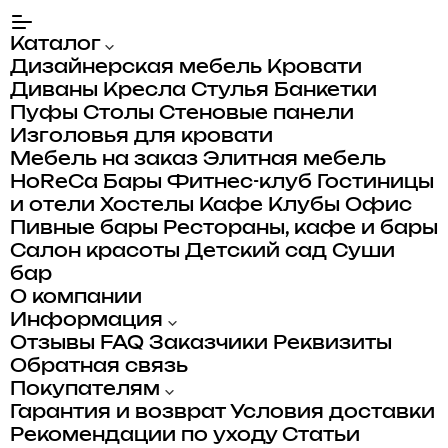
Каталог
Дизайнерская мебель
Кровати
Диваны
Кресла
Стулья
Банкетки
Пуфы
Столы
Стеновые панели
Изголовья для кровати
Мебель на заказ
Элитная мебель
HoReCa
Бары
Фитнес-клуб
Гостиницы
и отели
Хостелы
Кафе
Клубы
Офис
Пивные бары
Рестораны, кафе и бары
Салон красоты
Детский сад
Суши
бар
О компании
Информация
Отзывы
FAQ
Заказчики
Реквизиты
Обратная связь
Покупателям
Гарантия и возврат
Условия доставки
Рекомендации по уходу
Статьи