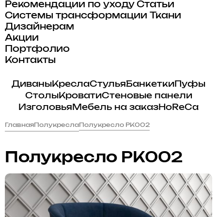
Рекомендации по уходу
Статьи
Системы трансформации
Ткани
Дизайнерам
Акции
Портфолио
Контакты
Диваны
Кресла
Стулья
Банкетки
Пуфы
Столы
Кровати
Стеновые панели
Изголовья
Мебель на заказ
HoReCa
Главная
Полукресла
Полукресло PK002
Полукресло PK002