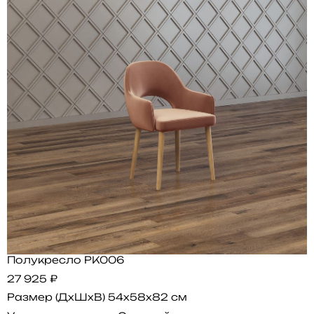
Полукресло PK006
27 925 ₽
Размер (ДхШхВ)
54x58x82 см