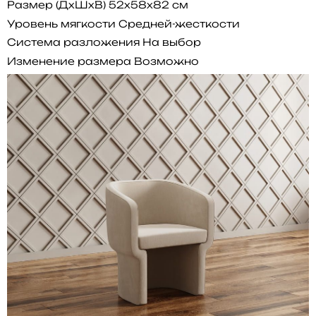
Размер (ДхШхВ)
52x58x82 см
Уровень мягкости
Средней-жесткости
Система разложения
На выбор
Изменение размера
Возможно