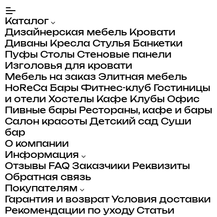
Каталог
Дизайнерская мебель
Кровати
Диваны
Кресла
Стулья
Банкетки
Пуфы
Столы
Стеновые панели
Изголовья для кровати
Мебель на заказ
Элитная мебель
HoReCa
Бары
Фитнес-клуб
Гостиницы
и отели
Хостелы
Кафе
Клубы
Офис
Пивные бары
Рестораны, кафе и бары
Салон красоты
Детский сад
Суши
бар
О компании
Информация
Отзывы
FAQ
Заказчики
Реквизиты
Обратная связь
Покупателям
Гарантия и возврат
Условия доставки
Рекомендации по уходу
Статьи