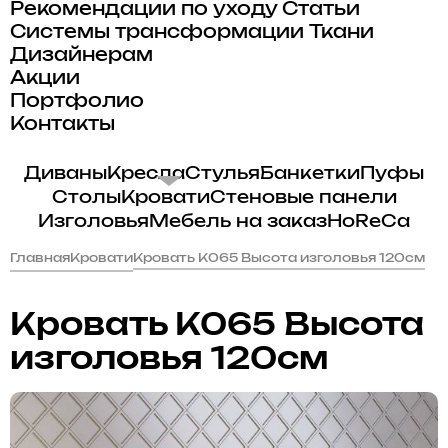
Рекомендации по уходу
Статьи
Системы трансформации
Ткани
Дизайнерам
Акции
Портфолио
Контакты
Диваны
Кресла
Стулья
Банкетки
Пуфы
Столы
Кровати
Стеновые панели
Изголовья
Мебель на заказ
HoReCa
Главная
Кровати
Кровать K065 Высота изголовья 120см
Кровать K065 Высота
изголовья 120см