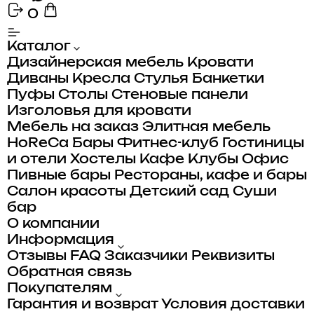
0
Каталог
Дизайнерская мебель
Кровати
Диваны
Кресла
Стулья
Банкетки
Пуфы
Столы
Стеновые панели
Изголовья для кровати
Мебель на заказ
Элитная мебель
HoReCa
Бары
Фитнес-клуб
Гостиницы
и отели
Хостелы
Кафе
Клубы
Офис
Пивные бары
Рестораны, кафе и бары
Салон красоты
Детский сад
Суши
бар
О компании
Информация
Отзывы
FAQ
Заказчики
Реквизиты
Обратная связь
Покупателям
Гарантия и возврат
Условия доставки