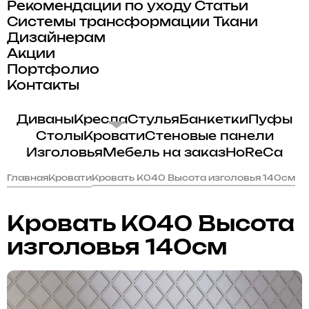
Рекомендации по уходу
Статьи
Системы трансформации
Ткани
Дизайнерам
Акции
Портфолио
Контакты
Диваны
Кресла
Стулья
Банкетки
Пуфы
Столы
Кровати
Стеновые панели
Изголовья
Мебель на заказ
HoReCa
Главная
Кровати
Кровать K040 Высота изголовья 140см
Кровать K040 Высота
изголовья 140см