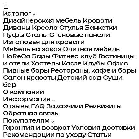
Каталог
Дизайнерская мебель
Кровати
Диваны
Кресла
Стулья
Банкетки
Пуфы
Столы
Стеновые панели
Изголовья для кровати
Мебель на заказ
Элитная мебель
HoReCa
Бары
Фитнес-клуб
Гостиницы
и отели
Хостелы
Кафе
Клубы
Офис
Пивные бары
Рестораны, кафе и бары
Салон красоты
Детский сад
Суши
бар
О компании
Информация
Отзывы
FAQ
Заказчики
Реквизиты
Обратная связь
Покупателям
Гарантия и возврат
Условия доставки
Рекомендации по уходу
Статьи