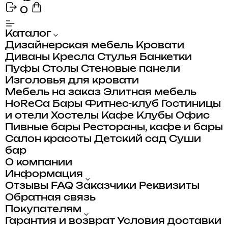
0
Каталог
Дизайнерская мебель
Кровати
Диваны
Кресла
Стулья
Банкетки
Пуфы
Столы
Стеновые панели
Изголовья для кровати
Мебель на заказ
Элитная мебель
HoReCa
Бары
Фитнес-клуб
Гостиницы
и отели
Хостелы
Кафе
Клубы
Офис
Пивные бары
Рестораны, кафе и бары
Салон красоты
Детский сад
Суши
бар
О компании
Информация
Отзывы
FAQ
Заказчики
Реквизиты
Обратная связь
Покупателям
Гарантия и возврат
Условия доставки