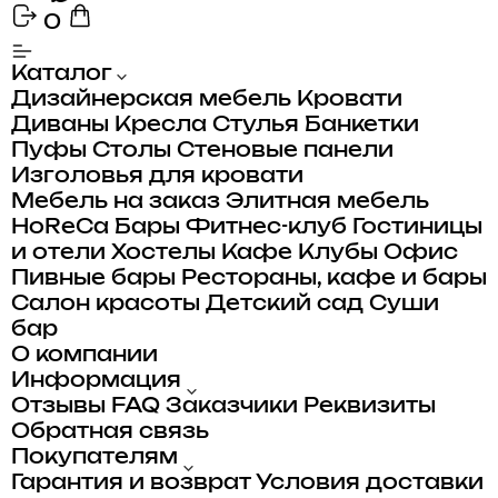
0
Каталог
Дизайнерская мебель
Кровати
Диваны
Кресла
Стулья
Банкетки
Пуфы
Столы
Стеновые панели
Изголовья для кровати
Мебель на заказ
Элитная мебель
HoReCa
Бары
Фитнес-клуб
Гостиницы
и отели
Хостелы
Кафе
Клубы
Офис
Пивные бары
Рестораны, кафе и бары
Салон красоты
Детский сад
Суши
бар
О компании
Информация
Отзывы
FAQ
Заказчики
Реквизиты
Обратная связь
Покупателям
Гарантия и возврат
Условия доставки