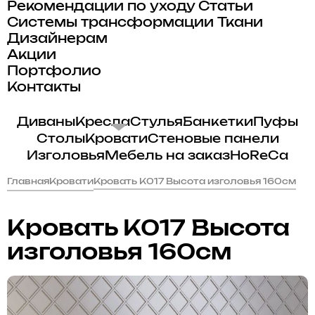
Рекомендации по уходу
Статьи
Системы трансформации
Ткани
Дизайнерам
Акции
Портфолио
Контакты
Диваны
Кресла
Стулья
Банкетки
Пуфы
Столы
Кровати
Стеновые панели
Изголовья
Мебель на заказ
HoReCa
Главная
Кровати
Кровать K017 Высота изголовья 160см
Кровать K017 Высота
изголовья 160см