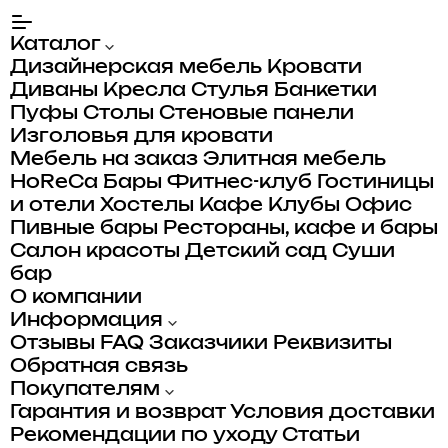
Каталог
Дизайнерская мебель
Кровати
Диваны
Кресла
Стулья
Банкетки
Пуфы
Столы
Стеновые панели
Изголовья для кровати
Мебель на заказ
Элитная мебель
HoReCa
Бары
Фитнес-клуб
Гостиницы
и отели
Хостелы
Кафе
Клубы
Офис
Пивные бары
Рестораны, кафе и бары
Салон красоты
Детский сад
Суши
бар
О компании
Информация
Отзывы
FAQ
Заказчики
Реквизиты
Обратная связь
Покупателям
Гарантия и возврат
Условия доставки
Рекомендации по уходу
Статьи