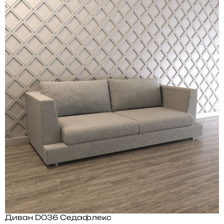
Диван D036 Седафлекс