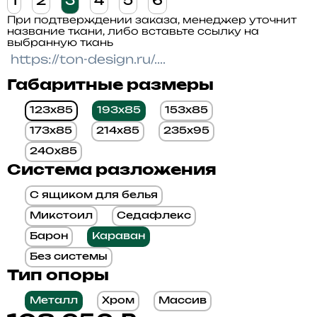
1
2
3
4
5
6
При подтверждении заказа, менеджер уточнит
название ткани, либо вставьте ссылку на
выбранную ткань
Габаритные размеры
123x85
193x85
153x85
173x85
214x85
235x95
240x85
Система разложения
С ящиком для белья
Микстоил
Седафлекс
Барон
Караван
Без системы
Тип опоры
Металл
Хром
Массив