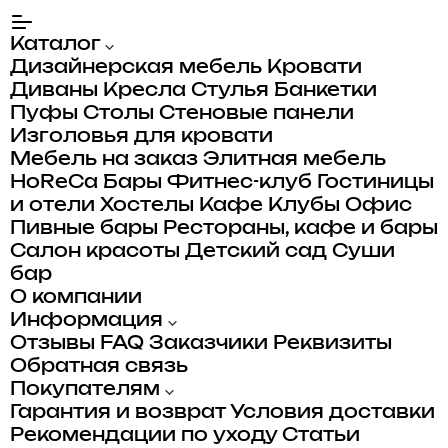
Каталог
Дизайнерская мебель
Кровати
Диваны
Кресла
Стулья
Банкетки
Пуфы
Столы
Стеновые панели
Изголовья для кровати
Мебель на заказ
Элитная мебель
HoReCa
Бары
Фитнес-клуб
Гостиницы
и отели
Хостелы
Кафе
Клубы
Офис
Пивные бары
Рестораны, кафе и бары
Салон красоты
Детский сад
Суши
бар
О компании
Информация
Отзывы
FAQ
Заказчики
Реквизиты
Обратная связь
Покупателям
Гарантия и возврат
Условия доставки
Рекомендации по уходу
Статьи