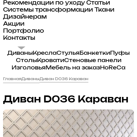
Рекомендации по уходу
Статьи
Системы трансформации
Ткани
Дизайнерам
Акции
Портфолио
Контакты
Диваны
Кресла
Стулья
Банкетки
Пуфы
Столы
Кровати
Стеновые панели
Изголовья
Мебель на заказ
HoReCa
Главная
Диваны
Диван D036 Караван
Диван D036 Караван