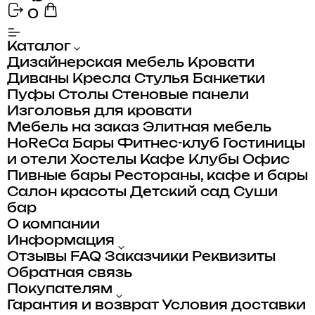
0
Каталог
Дизайнерская мебель
Кровати
Диваны
Кресла
Стулья
Банкетки
Пуфы
Столы
Стеновые панели
Изголовья для кровати
Мебель на заказ
Элитная мебель
HoReCa
Бары
Фитнес-клуб
Гостиницы
и отели
Хостелы
Кафе
Клубы
Офис
Пивные бары
Рестораны, кафе и бары
Салон красоты
Детский сад
Суши
бар
О компании
Информация
Отзывы
FAQ
Заказчики
Реквизиты
Обратная связь
Покупателям
Гарантия и возврат
Условия доставки