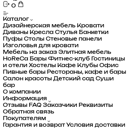
0
Каталог
Дизайнерская мебель
Кровати
Диваны
Кресла
Стулья
Банкетки
Пуфы
Столы
Стеновые панели
Изголовья для кровати
Мебель на заказ
Элитная мебель
HoReCa
Бары
Фитнес-клуб
Гостиницы
и отели
Хостелы
Кафе
Клубы
Офис
Пивные бары
Рестораны, кафе и бары
Салон красоты
Детский сад
Суши
бар
О компании
Информация
Отзывы
FAQ
Заказчики
Реквизиты
Обратная связь
Покупателям
Гарантия и возврат
Условия доставки