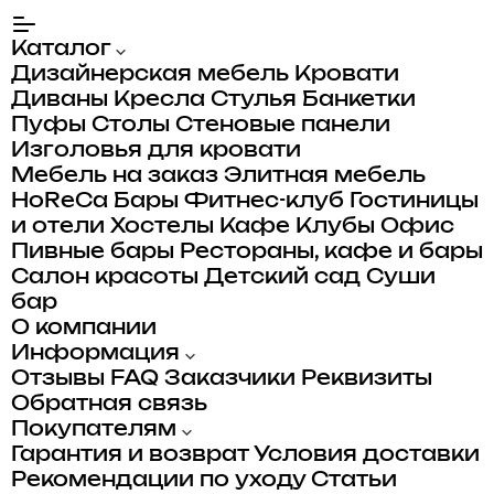
Каталог
Дизайнерская мебель
Кровати
Диваны
Кресла
Стулья
Банкетки
Пуфы
Столы
Стеновые панели
Изголовья для кровати
Мебель на заказ
Элитная мебель
HoReCa
Бары
Фитнес-клуб
Гостиницы
и отели
Хостелы
Кафе
Клубы
Офис
Пивные бары
Рестораны, кафе и бары
Салон красоты
Детский сад
Суши
бар
О компании
Информация
Отзывы
FAQ
Заказчики
Реквизиты
Обратная связь
Покупателям
Гарантия и возврат
Условия доставки
Рекомендации по уходу
Статьи