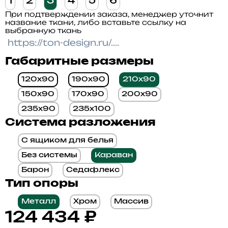
1
2
3
4
5
6
При подтверждении заказа, менеджер уточнит
название ткани, либо вставьте ссылку на
выбранную ткань
Габаритные размеры
120x90
190x90
210x90
150x90
170x90
200x90
235x90
235x100
Система разложения
С ящиком для белья
Без системы
Караван
Барон
Седафлекс
Тип опоры
Металл
Хром
Массив
124 434
₽