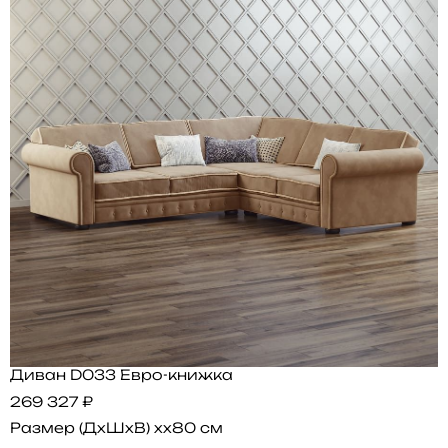
Диван D033 Евро-книжка
269 327 ₽
Размер (ДхШхВ)
xx80 см