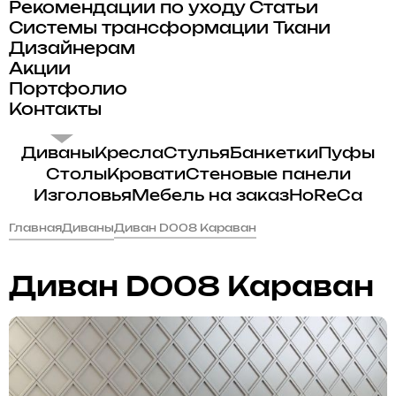
Рекомендации по уходу
Статьи
Системы трансформации
Ткани
Дизайнерам
Акции
Портфолио
Контакты
Диваны
Кресла
Стулья
Банкетки
Пуфы
Столы
Кровати
Стеновые панели
Изголовья
Мебель на заказ
HoReCa
Главная
Диваны
Диван D008 Караван
Диван D008 Караван