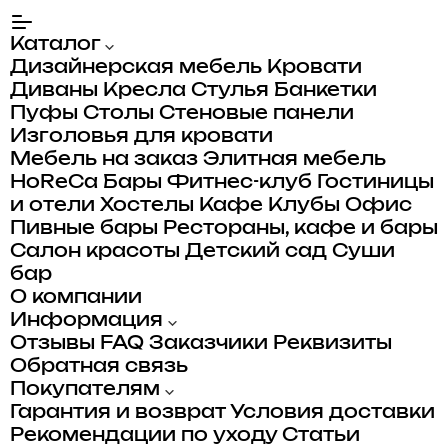
Каталог
Дизайнерская мебель
Кровати
Диваны
Кресла
Стулья
Банкетки
Пуфы
Столы
Стеновые панели
Изголовья для кровати
Мебель на заказ
Элитная мебель
HoReCa
Бары
Фитнес-клуб
Гостиницы
и отели
Хостелы
Кафе
Клубы
Офис
Пивные бары
Рестораны, кафе и бары
Салон красоты
Детский сад
Суши
бар
О компании
Информация
Отзывы
FAQ
Заказчики
Реквизиты
Обратная связь
Покупателям
Гарантия и возврат
Условия доставки
Рекомендации по уходу
Статьи