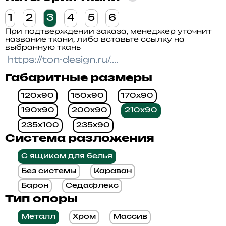
1
2
3
4
5
6
При подтверждении заказа, менеджер уточнит
название ткани, либо вставьте ссылку на
выбранную ткань
Габаритные размеры
120x90
150x90
170x90
190x90
200x90
210x90
235x100
235x90
Система разложения
С ящиком для белья
Без системы
Караван
Барон
Седафлекс
Тип опоры
Металл
Хром
Массив