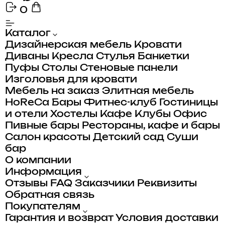
0
Каталог
Дизайнерская мебель
Кровати
Диваны
Кресла
Стулья
Банкетки
Пуфы
Столы
Стеновые панели
Изголовья для кровати
Мебель на заказ
Элитная мебель
HoReCa
Бары
Фитнес-клуб
Гостиницы
и отели
Хостелы
Кафе
Клубы
Офис
Пивные бары
Рестораны, кафе и бары
Салон красоты
Детский сад
Суши
бар
О компании
Информация
Отзывы
FAQ
Заказчики
Реквизиты
Обратная связь
Покупателям
Гарантия и возврат
Условия доставки