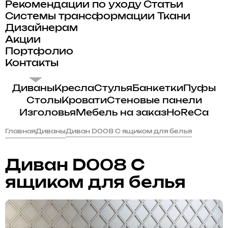
Рекомендации по уходу
Статьи
Системы трансформации
Ткани
Дизайнерам
Акции
Портфолио
Контакты
Диваны
Кресла
Стулья
Банкетки
Пуфы
Столы
Кровати
Стеновые панели
Изголовья
Мебель на заказ
HoReCa
Главная
Диваны
Диван D008 С ящиком для белья
Диван D008 С
ящиком для белья