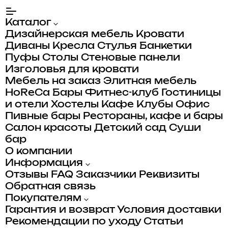
Каталог
Дизайнерская мебель
Кровати
Диваны
Кресла
Стулья
Банкетки
Пуфы
Столы
Стеновые панели
Изголовья для кровати
Мебель на заказ
Элитная мебель
HoReCa
Бары
Фитнес-клуб
Гостиницы
и отели
Хостелы
Кафе
Клубы
Офис
Пивные бары
Рестораны, кафе и бары
Салон красоты
Детский сад
Суши
бар
О компании
Информация
Отзывы
FAQ
Заказчики
Реквизиты
Обратная связь
Покупателям
Гарантия и возврат
Условия доставки
Рекомендации по уходу
Статьи