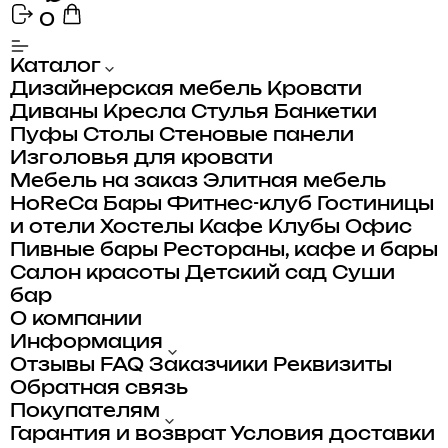
0
Каталог
Дизайнерская мебель
Кровати
Диваны
Кресла
Стулья
Банкетки
Пуфы
Столы
Стеновые панели
Изголовья для кровати
Мебель на заказ
Элитная мебель
HoReCa
Бары
Фитнес-клуб
Гостиницы
и отели
Хостелы
Кафе
Клубы
Офис
Пивные бары
Рестораны, кафе и бары
Салон красоты
Детский сад
Суши
бар
О компании
Информация
Отзывы
FAQ
Заказчики
Реквизиты
Обратная связь
Покупателям
Гарантия и возврат
Условия доставки