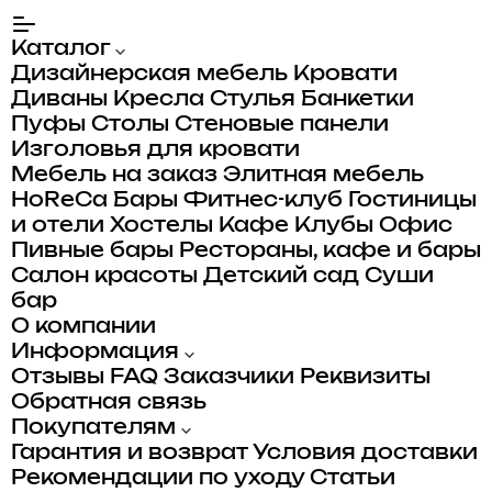
Каталог
Дизайнерская мебель
Кровати
Диваны
Кресла
Стулья
Банкетки
Пуфы
Столы
Стеновые панели
Изголовья для кровати
Мебель на заказ
Элитная мебель
HoReCa
Бары
Фитнес-клуб
Гостиницы
и отели
Хостелы
Кафе
Клубы
Офис
Пивные бары
Рестораны, кафе и бары
Салон красоты
Детский сад
Суши
бар
О компании
Информация
Отзывы
FAQ
Заказчики
Реквизиты
Обратная связь
Покупателям
Гарантия и возврат
Условия доставки
Рекомендации по уходу
Статьи