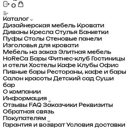
0
Каталог
Дизайнерская мебель
Кровати
Диваны
Кресла
Стулья
Банкетки
Пуфы
Столы
Стеновые панели
Изголовья для кровати
Мебель на заказ
Элитная мебель
HoReCa
Бары
Фитнес-клуб
Гостиницы
и отели
Хостелы
Кафе
Клубы
Офис
Пивные бары
Рестораны, кафе и бары
Салон красоты
Детский сад
Суши
бар
О компании
Информация
Отзывы
FAQ
Заказчики
Реквизиты
Обратная связь
Покупателям
Гарантия и возврат
Условия доставки