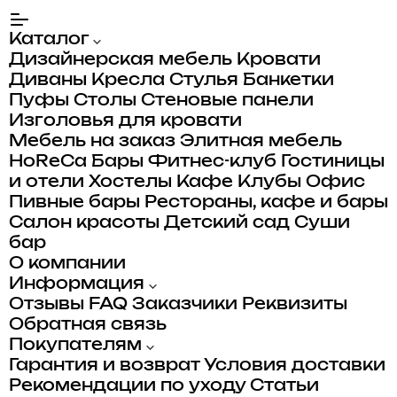
Каталог
Дизайнерская мебель
Кровати
Диваны
Кресла
Стулья
Банкетки
Пуфы
Столы
Стеновые панели
Изголовья для кровати
Мебель на заказ
Элитная мебель
HoReCa
Бары
Фитнес-клуб
Гостиницы
и отели
Хостелы
Кафе
Клубы
Офис
Пивные бары
Рестораны, кафе и бары
Салон красоты
Детский сад
Суши
бар
О компании
Информация
Отзывы
FAQ
Заказчики
Реквизиты
Обратная связь
Покупателям
Гарантия и возврат
Условия доставки
Рекомендации по уходу
Статьи