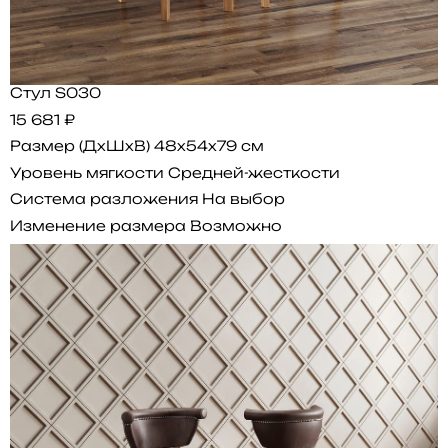
Стул S030
15 681 ₽
Размер (ДхШхВ)
48x54x79 см
Уровень мягкости
Средней-жесткости
Система разложения
На выбор
Изменение размера
Возможно