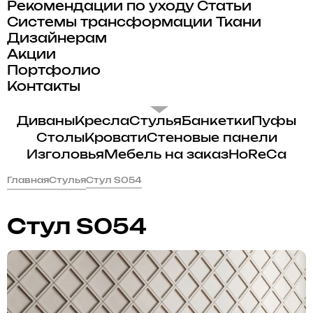
Рекомендации по уходу
Статьи
Системы трансформации
Ткани
Дизайнерам
Акции
Портфолио
Контакты
Диваны
Кресла
Стулья
Банкетки
Пуфы
Столы
Кровати
Стеновые панели
Изголовья
Мебель на заказ
HoReCa
Главная
Стулья
Стул S054
Стул S054