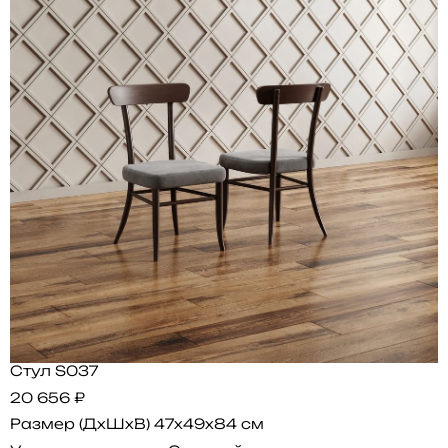
Стул S037
20 656 ₽
Размер (ДхШхВ)
47x49x84 см