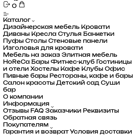
0
Каталог
Дизайнерская мебель
Кровати
Диваны
Кресла
Стулья
Банкетки
Пуфы
Столы
Стеновые панели
Изголовья для кровати
Мебель на заказ
Элитная мебель
HoReCa
Бары
Фитнес-клуб
Гостиницы
и отели
Хостелы
Кафе
Клубы
Офис
Пивные бары
Рестораны, кафе и бары
Салон красоты
Детский сад
Суши
бар
О компании
Информация
Отзывы
FAQ
Заказчики
Реквизиты
Обратная связь
Покупателям
Гарантия и возврат
Условия доставки