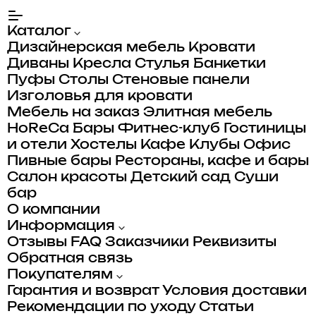
Каталог
Дизайнерская мебель
Кровати
Диваны
Кресла
Стулья
Банкетки
Пуфы
Столы
Стеновые панели
Изголовья для кровати
Мебель на заказ
Элитная мебель
HoReCa
Бары
Фитнес-клуб
Гостиницы
и отели
Хостелы
Кафе
Клубы
Офис
Пивные бары
Рестораны, кафе и бары
Салон красоты
Детский сад
Суши
бар
О компании
Информация
Отзывы
FAQ
Заказчики
Реквизиты
Обратная связь
Покупателям
Гарантия и возврат
Условия доставки
Рекомендации по уходу
Статьи