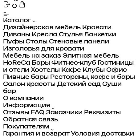
0
Каталог
Дизайнерская мебель
Кровати
Диваны
Кресла
Стулья
Банкетки
Пуфы
Столы
Стеновые панели
Изголовья для кровати
Мебель на заказ
Элитная мебель
HoReCa
Бары
Фитнес-клуб
Гостиницы
и отели
Хостелы
Кафе
Клубы
Офис
Пивные бары
Рестораны, кафе и бары
Салон красоты
Детский сад
Суши
бар
О компании
Информация
Отзывы
FAQ
Заказчики
Реквизиты
Обратная связь
Покупателям
Гарантия и возврат
Условия доставки