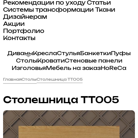
Рекомендации по уходу
Статьи
Системы трансформации
Ткани
Дизайнерам
Акции
Портфолио
Контакты
Диваны
Кресла
Стулья
Банкетки
Пуфы
Столы
Кровати
Стеновые панели
Изголовья
Мебель на заказ
HoReCa
Главная
Столы
Столешница TT005
Столешница TT005