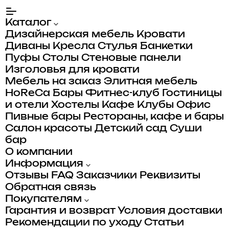
Каталог
Дизайнерская мебель
Кровати
Диваны
Кресла
Стулья
Банкетки
Пуфы
Столы
Стеновые панели
Изголовья для кровати
Мебель на заказ
Элитная мебель
HoReCa
Бары
Фитнес-клуб
Гостиницы
и отели
Хостелы
Кафе
Клубы
Офис
Пивные бары
Рестораны, кафе и бары
Салон красоты
Детский сад
Суши
бар
О компании
Информация
Отзывы
FAQ
Заказчики
Реквизиты
Обратная связь
Покупателям
Гарантия и возврат
Условия доставки
Рекомендации по уходу
Статьи