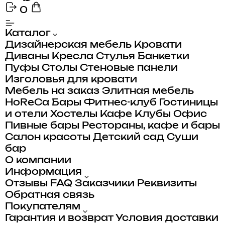
0
Каталог
Дизайнерская мебель
Кровати
Диваны
Кресла
Стулья
Банкетки
Пуфы
Столы
Стеновые панели
Изголовья для кровати
Мебель на заказ
Элитная мебель
HoReCa
Бары
Фитнес-клуб
Гостиницы
и отели
Хостелы
Кафе
Клубы
Офис
Пивные бары
Рестораны, кафе и бары
Салон красоты
Детский сад
Суши
бар
О компании
Информация
Отзывы
FAQ
Заказчики
Реквизиты
Обратная связь
Покупателям
Гарантия и возврат
Условия доставки