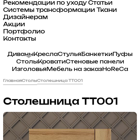
Рекомендации по уходу
Статьи
Системы трансформации
Ткани
Дизайнерам
Акции
Портфолио
Контакты
Диваны
Кресла
Стулья
Банкетки
Пуфы
Столы
Кровати
Стеновые панели
Изголовья
Мебель на заказ
HoReCa
Главная
Столы
Столешница TT001
Столешница TT001