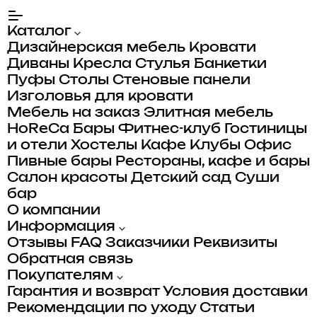
Каталог
Дизайнерская мебель
Кровати
Диваны
Кресла
Стулья
Банкетки
Пуфы
Столы
Стеновые панели
Изголовья для кровати
Мебель на заказ
Элитная мебель
HoReCa
Бары
Фитнес-клуб
Гостиницы
и отели
Хостелы
Кафе
Клубы
Офис
Пивные бары
Рестораны, кафе и бары
Салон красоты
Детский сад
Суши
бар
О компании
Информация
Отзывы
FAQ
Заказчики
Реквизиты
Обратная связь
Покупателям
Гарантия и возврат
Условия доставки
Рекомендации по уходу
Статьи