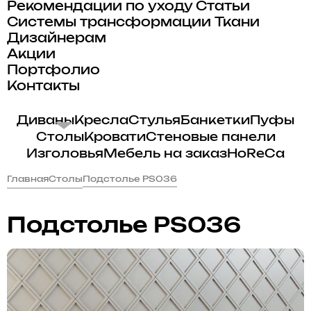
Рекомендации по уходу
Статьи
Системы трансформации
Ткани
Дизайнерам
Акции
Портфолио
Контакты
Диваны
Кресла
Стулья
Банкетки
Пуфы
Столы
Кровати
Стеновые панели
Изголовья
Мебель на заказ
HoReCa
Главная
Столы
Подстолье PS036
Подстолье PS036