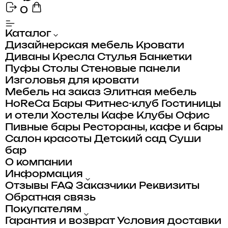
0
Каталог
Дизайнерская мебель
Кровати
Диваны
Кресла
Стулья
Банкетки
Пуфы
Столы
Стеновые панели
Изголовья для кровати
Мебель на заказ
Элитная мебель
HoReCa
Бары
Фитнес-клуб
Гостиницы
и отели
Хостелы
Кафе
Клубы
Офис
Пивные бары
Рестораны, кафе и бары
Салон красоты
Детский сад
Суши
бар
О компании
Информация
Отзывы
FAQ
Заказчики
Реквизиты
Обратная связь
Покупателям
Гарантия и возврат
Условия доставки