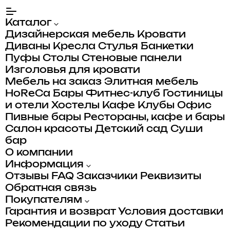
Каталог
Дизайнерская мебель
Кровати
Диваны
Кресла
Стулья
Банкетки
Пуфы
Столы
Стеновые панели
Изголовья для кровати
Мебель на заказ
Элитная мебель
HoReCa
Бары
Фитнес-клуб
Гостиницы
и отели
Хостелы
Кафе
Клубы
Офис
Пивные бары
Рестораны, кафе и бары
Салон красоты
Детский сад
Суши
бар
О компании
Информация
Отзывы
FAQ
Заказчики
Реквизиты
Обратная связь
Покупателям
Гарантия и возврат
Условия доставки
Рекомендации по уходу
Статьи