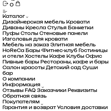
0
Каталог
Дизайнерская мебель
Кровати
Диваны
Кресла
Стулья
Банкетки
Пуфы
Столы
Стеновые панели
Изголовья для кровати
Мебель на заказ
Элитная мебель
HoReCa
Бары
Фитнес-клуб
Гостиницы
и отели
Хостелы
Кафе
Клубы
Офис
Пивные бары
Рестораны, кафе и бары
Салон красоты
Детский сад
Суши
бар
О компании
Информация
Отзывы
FAQ
Заказчики
Реквизиты
Обратная связь
Покупателям
Гарантия и возврат
Условия доставки