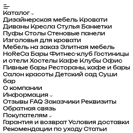
Каталог
Дизайнерская мебель
Кровати
Диваны
Кресла
Стулья
Банкетки
Пуфы
Столы
Стеновые панели
Изголовья для кровати
Мебель на заказ
Элитная мебель
HoReCa
Бары
Фитнес-клуб
Гостиницы
и отели
Хостелы
Кафе
Клубы
Офис
Пивные бары
Рестораны, кафе и бары
Салон красоты
Детский сад
Суши
бар
О компании
Информация
Отзывы
FAQ
Заказчики
Реквизиты
Обратная связь
Покупателям
Гарантия и возврат
Условия доставки
Рекомендации по уходу
Статьи