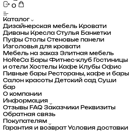
0
Каталог
Дизайнерская мебель
Кровати
Диваны
Кресла
Стулья
Банкетки
Пуфы
Столы
Стеновые панели
Изголовья для кровати
Мебель на заказ
Элитная мебель
HoReCa
Бары
Фитнес-клуб
Гостиницы
и отели
Хостелы
Кафе
Клубы
Офис
Пивные бары
Рестораны, кафе и бары
Салон красоты
Детский сад
Суши
бар
О компании
Информация
Отзывы
FAQ
Заказчики
Реквизиты
Обратная связь
Покупателям
Гарантия и возврат
Условия доставки