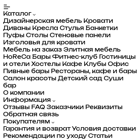
Каталог
Дизайнерская мебель
Кровати
Диваны
Кресла
Стулья
Банкетки
Пуфы
Столы
Стеновые панели
Изголовья для кровати
Мебель на заказ
Элитная мебель
HoReCa
Бары
Фитнес-клуб
Гостиницы
и отели
Хостелы
Кафе
Клубы
Офис
Пивные бары
Рестораны, кафе и бары
Салон красоты
Детский сад
Суши
бар
О компании
Информация
Отзывы
FAQ
Заказчики
Реквизиты
Обратная связь
Покупателям
Гарантия и возврат
Условия доставки
Рекомендации по уходу
Статьи