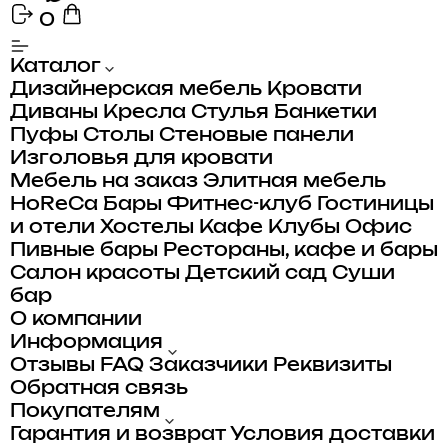
0
Каталог
Дизайнерская мебель
Кровати
Диваны
Кресла
Стулья
Банкетки
Пуфы
Столы
Стеновые панели
Изголовья для кровати
Мебель на заказ
Элитная мебель
HoReCa
Бары
Фитнес-клуб
Гостиницы
и отели
Хостелы
Кафе
Клубы
Офис
Пивные бары
Рестораны, кафе и бары
Салон красоты
Детский сад
Суши
бар
О компании
Информация
Отзывы
FAQ
Заказчики
Реквизиты
Обратная связь
Покупателям
Гарантия и возврат
Условия доставки