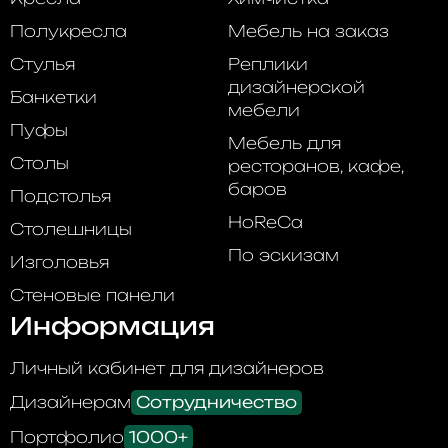
Полукресла
Мебель на заказ
Стулья
Реплики
дизайнерской
Банкетки
мебели
Пуфы
Мебель для
Столы
ресторанов, кафе,
баров
Подстолья
HoReCa
Столешницы
По эскизам
Изголовья
Стеновые панели
Информация
Личный кабинет для дизайнеров
Дизайнерам
Сотрудничество
Портфолио
1000+