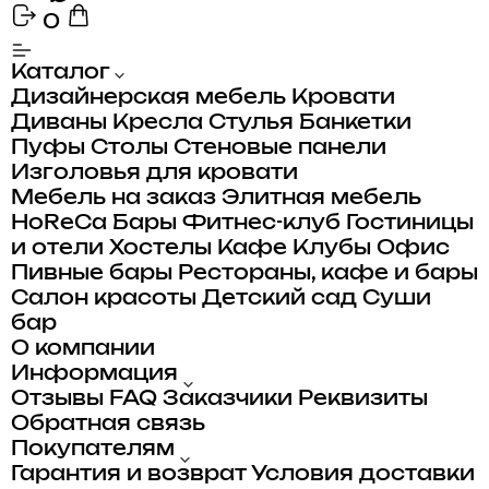
0
Каталог
Дизайнерская мебель
Кровати
Диваны
Кресла
Стулья
Банкетки
Пуфы
Столы
Стеновые панели
Изголовья для кровати
Мебель на заказ
Элитная мебель
HoReCa
Бары
Фитнес-клуб
Гостиницы
и отели
Хостелы
Кафе
Клубы
Офис
Пивные бары
Рестораны, кафе и бары
Салон красоты
Детский сад
Суши
бар
О компании
Информация
Отзывы
FAQ
Заказчики
Реквизиты
Обратная связь
Покупателям
Гарантия и возврат
Условия доставки