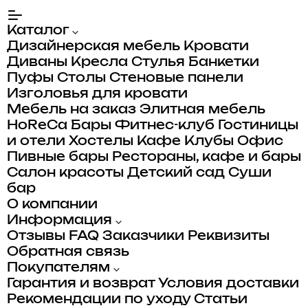
Каталог
Дизайнерская мебель
Кровати
Диваны
Кресла
Стулья
Банкетки
Пуфы
Столы
Стеновые панели
Изголовья для кровати
Мебель на заказ
Элитная мебель
HoReCa
Бары
Фитнес-клуб
Гостиницы
и отели
Хостелы
Кафе
Клубы
Офис
Пивные бары
Рестораны, кафе и бары
Салон красоты
Детский сад
Суши
бар
О компании
Информация
Отзывы
FAQ
Заказчики
Реквизиты
Обратная связь
Покупателям
Гарантия и возврат
Условия доставки
Рекомендации по уходу
Статьи